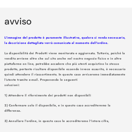
Caricamento
in
avviso
corso...
L'immagine del prodotto è puramente illustrativa, qualora si renda necessario,
la descrizione dettagliata verrà comunicata al momento dell'ordine.
La disponibilità dei Prodotti viene monitorata e aggiornata. Tuttavia, poiché la
vendita avviene oltre che sul sito anche nel nostro negozio fisico e in altre
piattaforme on line, potrebbe accadere che più utenti acquistino lo stesso
prodotto, pertanto risultare disponibile essendo invece esaurito, è necessario
quindi attendere il riassortimento. In questo caso avviseremo immediatamente
l’utente tramite e-mail. Proponendo le seguenti
soluzioni
1) Attendere il rifornimento dei prodotti non disponibili
2) Confermare solo il disponibile, e in questo caso accrediteremo la
differenza.
3) Annullare l’ordine, in questo caso le accrediteremo l'intera cifra,