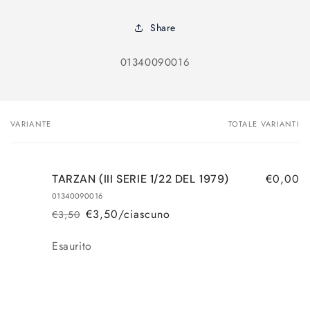
Share
SKU:
01340090016
VARIANTE
TOTALE VARIANTI
Il
tuo
carrello
€0,00
TARZAN (III SERIE 1/22 DEL 1979)
01340090016
€3,50/ciascuno
€3,50
Prezzo
Prezzo
di
scontato
Quantità
Esaurito
listino