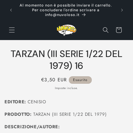
Vai
Al momento non è possibile inviare il carrello.
direttamente
Ti d
Per concludere l'ordine scrivare a
ai contenuti
info@nuvoloso.it
Carrello
Passa alle
TARZAN (III SERIE 1/22 DEL
informazioni
sul prodotto
1979) 16
Prezzo
€3,50 EUR
Esaurito
di
Imposte incluse.
listino
EDITORE:
CENISIO
PRODOTTO:
TARZAN (III SERIE 1/22 DEL 1979)
DESCRIZIONE/AUTORE: