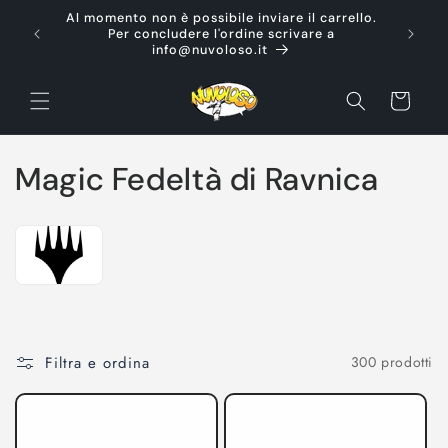
Vai
Al momento non è possibile inviare il carrello.
direttamente
Ti d
Per concludere l'ordine scrivare a
ai contenuti
info@nuvoloso.it
Carrello
C
Magic Fedeltà di Ravnica
o
l
l
e
Filtra e ordina
300 prodotti
z
i