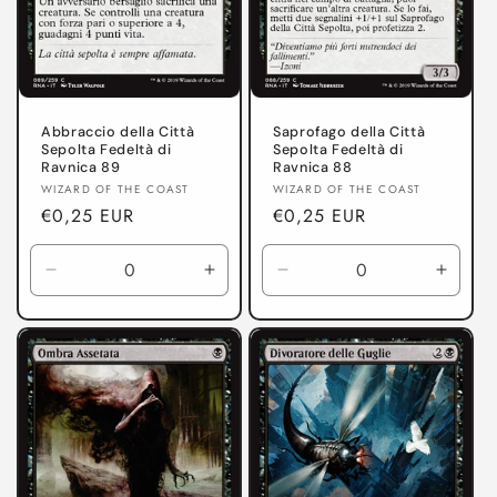
Abbraccio della Città
Saprofago della Città
Sepolta Fedeltà di
Sepolta Fedeltà di
Ravnica 89
Ravnica 88
Produttore:
Produttore:
WIZARD OF THE COAST
WIZARD OF THE COAST
Prezzo
€0,25 EUR
Prezzo
€0,25 EUR
di
di
listino
listino
Diminuisci
Aumenta
Diminuisci
Aumen
quantità
quantità
quantità
quanti
per
per
per
per
Fedeltà
Fedeltà
Fedeltà
Fedelt
di
di
di
di
Ravnica
Ravnica
Ravnica
Ravni