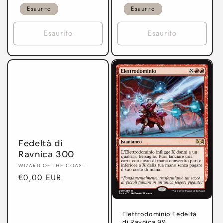
listino
listino
Esaurito
Esaurito
Esaurito
Esaurito
Fedeltà di
Ravnica 300
Produttore:
WIZARD OF THE COAST
Prezzo
€0,00 EUR
di
listino
Elettrodominio Fedeltà
di Ravnica 99