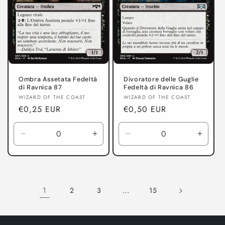
Ombra Assetata Fedeltà
Divoratore delle Guglie
di Ravnica 87
Fedeltà di Ravnica 86
Produttore:
Produttore:
WIZARD OF THE COAST
WIZARD OF THE COAST
Prezzo
€0,25 EUR
Prezzo
€0,50 EUR
di
di
listino
listino
Diminuisci
Aumenta
Diminuisci
Aumen
quantità
quantità
quantità
quanti
per
per
per
per
Fedeltà
Fedeltà
Fedeltà
Fedelt
di
di
di
di
1
…
2
3
15
Ravnica
Ravnica
Ravnica
Ravni