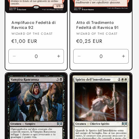
Amplifuoco Fedeltà di
Atto di Tradimento
Ravnica 92
Fedeltà di Ravnica 91
Produttore:
Produttore:
WIZARD OF THE COAST
WIZARD OF THE COAST
Prezzo
€1,00 EUR
Prezzo
€0,25 EUR
di
di
listino
listino
Diminuisci
Aumenta
Diminuisci
Aumen
quantità
quantità
quantità
quanti
per
per
per
per
Fedeltà
Fedeltà
Fedeltà
Fedelt
di
di
di
di
Ravnica
Ravnica
Ravnica
Ravni