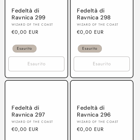
o
Fedeltà di
Fedeltà di
n
Ravnica 299
Ravnica 298
Produttore:
Produttore:
e
WIZARD OF THE COAST
WIZARD OF THE COAST
Prezzo
€0,00 EUR
Prezzo
€0,00 EUR
:
di
di
listino
listino
Esaurito
Esaurito
Esaurito
Esaurito
Fedeltà di
Fedeltà di
Ravnica 297
Ravnica 296
Produttore:
Produttore:
WIZARD OF THE COAST
WIZARD OF THE COAST
Prezzo
€0,00 EUR
Prezzo
€0,00 EUR
di
di