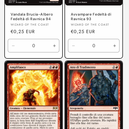
Vandala Brucia-Albero
Avvampare Fedeltà di
Fedeltà di Ravnica 94
Ravnica 93
Produttore:
Produttore:
WIZARD OF THE COAST
WIZARD OF THE COAST
Prezzo
€0,25 EUR
Prezzo
€0,25 EUR
di
di
listino
listino
Diminuisci
Aumenta
Diminuisci
Aumen
quantità
quantità
quantità
quanti
per
per
per
per
Fedeltà
Fedeltà
Fedeltà
Fedelt
di
di
di
di
Ravnica
Ravnica
Ravnica
Ravni