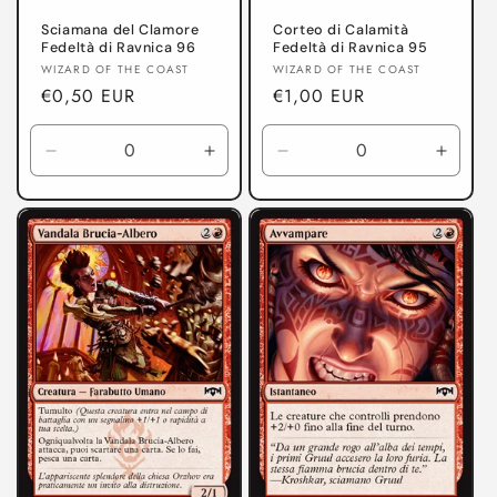
Sciamana del Clamore
Corteo di Calamità
Fedeltà di Ravnica 96
Fedeltà di Ravnica 95
Produttore:
Produttore:
WIZARD OF THE COAST
WIZARD OF THE COAST
Prezzo
€0,50 EUR
Prezzo
€1,00 EUR
di
di
listino
listino
Diminuisci
Aumenta
Diminuisci
Aumen
quantità
quantità
quantità
quanti
per
per
per
per
Fedeltà
Fedeltà
Fedeltà
Fedelt
di
di
di
di
Ravnica
Ravnica
Ravnica
Ravni