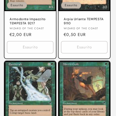
Esaurito
Esaurito
Armodonte Impazzito
Arpia Urlante TEMPESTA
TEMPESTA 9217
9110
Produttore:
Produttore:
WIZARD OF THE COAST
WIZARD OF THE COAST
Prezzo
€2,00 EUR
Prezzo
€0,50 EUR
di
di
listino
listino
Esaurito
Esaurito