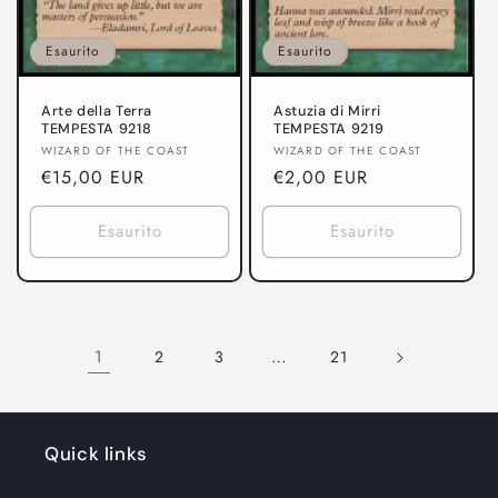
Esaurito
Esaurito
Arte della Terra
Astuzia di Mirri
TEMPESTA 9218
TEMPESTA 9219
Produttore:
Produttore:
WIZARD OF THE COAST
WIZARD OF THE COAST
Prezzo
€15,00 EUR
Prezzo
€2,00 EUR
di
di
listino
listino
Esaurito
Esaurito
1
…
2
3
21
Quick links