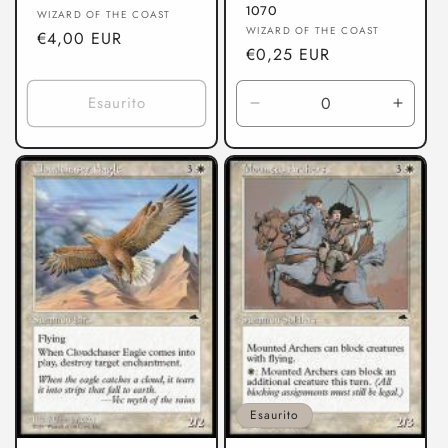
1070
Produttore:
WIZARD OF THE COAST
Produttore:
WIZARD OF THE COAST
Prezzo
€4,00 EUR
Prezzo
€0,25 EUR
di
di
listino
listino
Esaurito
Diminuisci
Aumen
quantità
quanti
per
per
Discordia
Discor
Esaurito