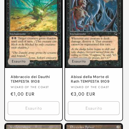
o
n
e
:
Esaurito
Esaurito
Abbraccio dei Dauthi
Abissi della Morte di
TEMPESTA 9108
Rath TEMPESTA 9109
Produttore:
Produttore:
WIZARD OF THE COAST
WIZARD OF THE COAST
Prezzo
€1,00 EUR
Prezzo
€3,00 EUR
di
di
listino
listino
Esaurito
Esaurito