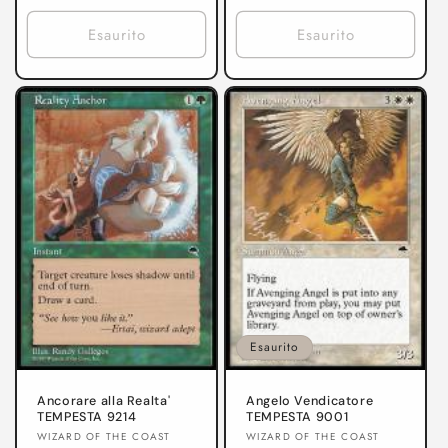
di
listino
listino
Esaurito
Esaurito
Esaurito
Ancorare alla Realta'
Angelo Vendicatore
TEMPESTA 9214
TEMPESTA 9001
Produttore:
Produttore:
WIZARD OF THE COAST
WIZARD OF THE COAST