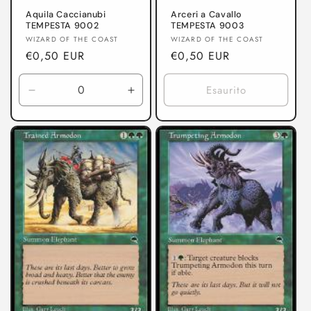
Aquila Caccianubi
Arceri a Cavallo
TEMPESTA 9002
TEMPESTA 9003
Produttore:
Produttore:
WIZARD OF THE COAST
WIZARD OF THE COAST
Prezzo
€0,50 EUR
Prezzo
€0,50 EUR
di
di
listino
listino
Esaurito
Diminuisci
Aumenta
quantità
quantità
per
per
TEMPESTA
TEMPESTA