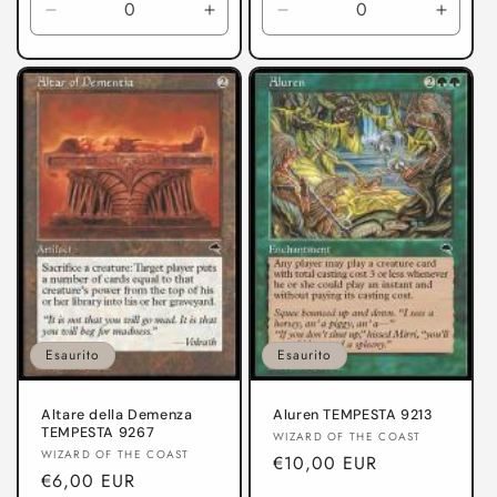
listino
Diminuisci
Aumenta
Diminuisci
Aumen
quantità
quantità
quantità
quanti
per
per
per
per
Ai
Ai
TEMPESTA
TEMP
Confini
Confini
dell&#39;
dell&#39;
eternità
eternità
Esaurito
Esaurito
Altare della Demenza
Aluren TEMPESTA 9213
TEMPESTA 9267
Produttore:
WIZARD OF THE COAST
Produttore:
WIZARD OF THE COAST
Prezzo
€10,00 EUR
Prezzo
€6,00 EUR
di