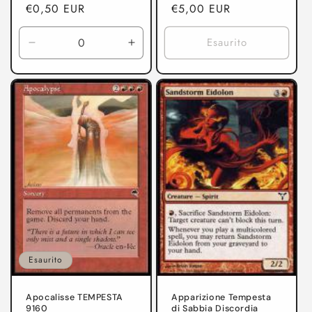
Prezzo
€0,50 EUR
Prezzo
€5,00 EUR
di
di
listino
listino
Esaurito
Diminuisci
Aumenta
quantità
quantità
per
per
TEMPESTA
TEMPESTA
Esaurito
Apocalisse TEMPESTA
Apparizione Tempesta
9160
di Sabbia Discordia