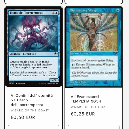
Ai Confini dell' eternità
Ali Evanescenti
57 Titano
TEMPESTA 9054
dell’Ipertempesta
Produttore:
WIZARD OF THE COAST
Produttore:
WIZARD OF THE COAST
Prezzo
€0,25 EUR
Prezzo
€0,50 EUR
di
di
listino