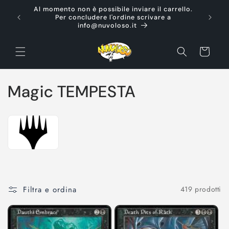
Vai
Al momento non è possibile inviare il carrello.
direttamente
Ti d
Per concludere l'ordine scrivare a
ai contenuti
info@nuvoloso.it
Carrello
C
Magic TEMPESTA
o
l
l
e
z
Filtra e ordina
419 prodotti
i