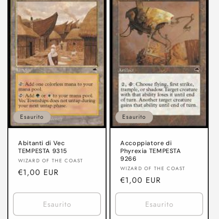
Esaurito
Esaurito
Abitanti di Vec
Accoppiatore di
TEMPESTA 9315
Phyrexia TEMPESTA
9266
Produttore:
WIZARD OF THE COAST
Produttore:
WIZARD OF THE COAST
Prezzo
€1,00 EUR
Prezzo
€1,00 EUR
di
di
listino
listino
Esaurito
Esaurito