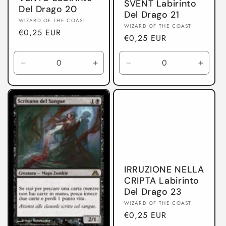
SVENT Labirinto
Del Drago 20
Del Drago 21
Produttore:
WIZARD OF THE COAST
Produttore:
WIZARD OF THE COAST
Prezzo
€0,25 EUR
Prezzo
€0,25 EUR
di
di
listino
listino
Diminuisci
Aumenta
Diminuisci
Aumen
quantità
quantità
quantità
quanti
per
per
per
per
Labirinto
Labirinto
Labirinto
Labiri
Del
Del
Del
Del
Drago
Drago
Drago
Drago
IRRUZIONE NELLA
CRIPTA Labirinto
Del Drago 23
Produttore:
WIZARD OF THE COAST
Prezzo
€0,25 EUR