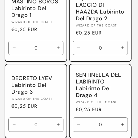
o
MASTINO BOROS
LACCIO DI
Labirinto Del
HAAZDA Labirinto
n
Drago 1
Del Drago 2
Produttore:
WIZARD OF THE COAST
e
Produttore:
WIZARD OF THE COAST
Prezzo
€0,25 EUR
Prezzo
€0,25 EUR
di
:
di
listino
listino
Diminuisci
Aumenta
Diminuisci
Aumen
quantità
quantità
quantità
quanti
per
per
per
per
Labirinto
Labirinto
Labirinto
Labiri
SENTINELLA DEL
Del
Del
Del
Del
DECRETO LYEV
LABIRINTO
Drago
Drago
Drago
Drago
Labirinto Del
Labirinto Del
Drago 3
Drago 4
Produttore:
WIZARD OF THE COAST
Produttore:
WIZARD OF THE COAST
Prezzo
€0,25 EUR
Prezzo
€0,25 EUR
di
di
listino
listino
Diminuisci
Aumenta
Diminuisci
Aumen
quantità
quantità
quantità
quanti