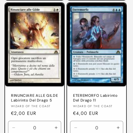
per
per
per
per
Labirinto
Labirinto
Labirinto
Labiri
Del
Del
Del
Del
Drago
Drago
Drago
Drago
RINUNCIARE ALLE GILDE
ETEREMORFO Labirinto
Labirinto Del Drago 5
Del Drago 11
Produttore:
Produttore:
WIZARD OF THE COAST
WIZARD OF THE COAST
Prezzo
€2,00 EUR
Prezzo
€4,00 EUR
di
di
listino
listino
Diminuisci
Aumenta
Diminuisci
Aumen