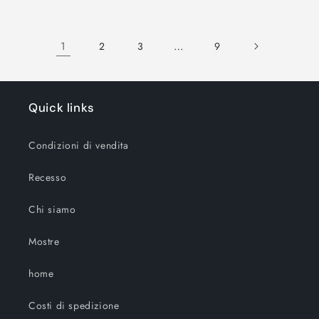
per
per
per
per
Labirinto
Labirinto
Labirinto
Labiri
Del
Del
Del
Del
1
…
2
3
9
Drago
Drago
Drago
Drago
Quick links
Condizioni di vendita
Recesso
Chi siamo
Mostre
home
Costi di spedizione