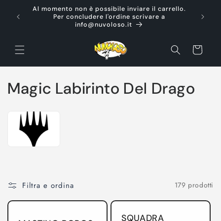
Vai
Al momento non è possibile inviare il carrello.
direttamente
Ti d
Per concludere l'ordine scrivare a
ai contenuti
info@nuvoloso.it
Carrello
C
Magic Labirinto Del Drago
o
l
l
e
z
Filtra e ordina
179 prodotti
i
SQUADRA