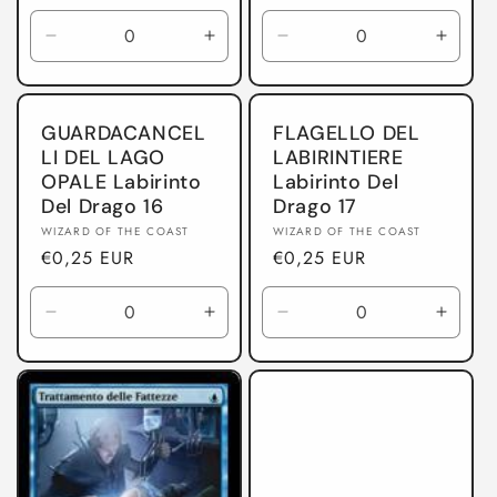
di
listino
listino
Diminuisci
Aumenta
Diminuisci
Aumen
quantità
quantità
quantità
quanti
per
per
per
per
Labirinto
Labirinto
Labirinto
Labiri
GUARDACANCEL
FLAGELLO DEL
Del
Del
Del
Del
LI DEL LAGO
LABIRINTIERE
Drago
Drago
Drago
Drago
OPALE Labirinto
Labirinto Del
Del Drago 16
Drago 17
Produttore:
Produttore:
WIZARD OF THE COAST
WIZARD OF THE COAST
Prezzo
€0,25 EUR
Prezzo
€0,25 EUR
di
di
listino
listino
Diminuisci
Aumenta
Diminuisci
Aumen
quantità
quantità
quantità
quanti
per
per
per
per
Labirinto
Labirinto
Labirinto
Labiri
Del
Del
Del
Del
Drago
Drago
Drago
Drago