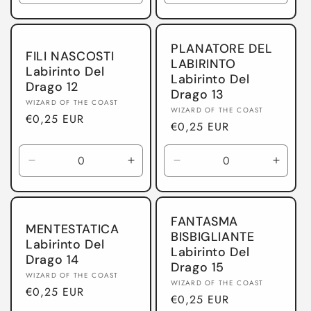
quantità
quantità
quantità
quanti
per
per
per
per
Labirinto
Labirinto
Labirinto
Labiri
PLANATORE DEL
Del
Del
Del
Del
FILI NASCOSTI
LABIRINTO
Drago
Drago
Drago
Drago
Labirinto Del
Labirinto Del
Drago 12
Drago 13
Produttore:
WIZARD OF THE COAST
Produttore:
WIZARD OF THE COAST
Prezzo
€0,25 EUR
Prezzo
€0,25 EUR
di
di
listino
listino
Diminuisci
Aumenta
Diminuisci
Aumen
quantità
quantità
quantità
quanti
per
per
per
per
Labirinto
Labirinto
Labirinto
Labiri
FANTASMA
Del
Del
Del
Del
MENTESTATICA
BISBIGLIANTE
Drago
Drago
Drago
Drago
Labirinto Del
Labirinto Del
Drago 14
Drago 15
Produttore:
WIZARD OF THE COAST
Produttore:
WIZARD OF THE COAST
Prezzo
€0,25 EUR
Prezzo
€0,25 EUR
di