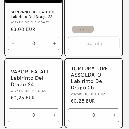
di
listino
SCRIVANO DEL SANGUE
Labirinto Del Drago 22
Produttore:
WIZARD OF THE COAST
Prezzo
€3,00 EUR
Esaurito
di
listino
Esaurito
Diminuisci
Aumenta
quantità
quantità
per
per
Labirinto
Labirinto
TORTURATORE
Del
Del
VAPORI FATALI
ASSOLDATO
Drago
Drago
Labirinto Del
Labirinto Del
Drago 24
Drago 25
Produttore:
WIZARD OF THE COAST
Produttore:
WIZARD OF THE COAST
Prezzo
€0,25 EUR
Prezzo
€0,25 EUR
di
di
listino
listino
Diminuisci
Aumenta
Diminuisci
Aumen
quantità
quantità
quantità
quanti