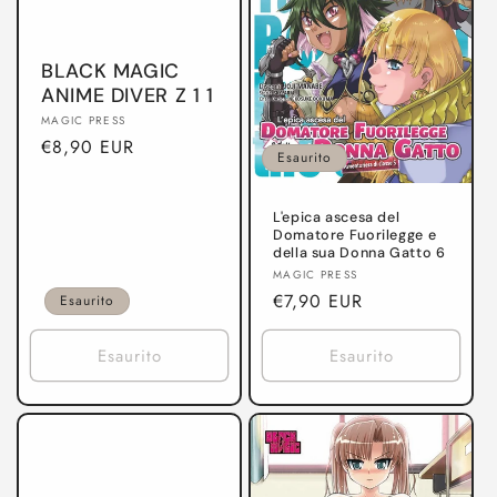
BLACK MAGIC
ANIME DIVER Z 1 1
Produttore:
MAGIC PRESS
Prezzo
€8,90 EUR
Esaurito
di
listino
L'epica ascesa del
Domatore Fuorilegge e
della sua Donna Gatto 6
Produttore:
MAGIC PRESS
Prezzo
€7,90 EUR
Esaurito
di
listino
Esaurito
Esaurito