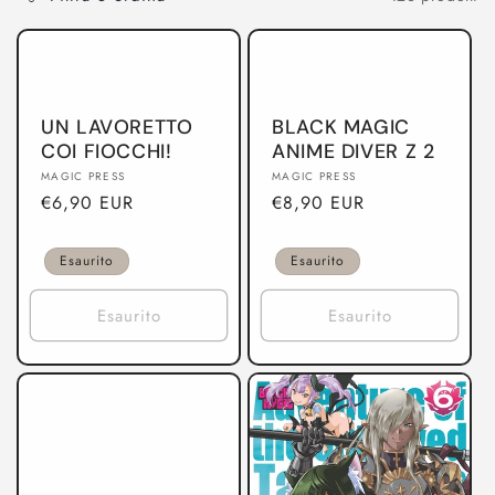
o
n
e
UN LAVORETTO
BLACK MAGIC
:
COI FIOCCHI!
ANIME DIVER Z 2
Produttore:
Produttore:
MAGIC PRESS
MAGIC PRESS
Prezzo
€6,90 EUR
Prezzo
€8,90 EUR
di
di
listino
listino
Esaurito
Esaurito
Esaurito
Esaurito