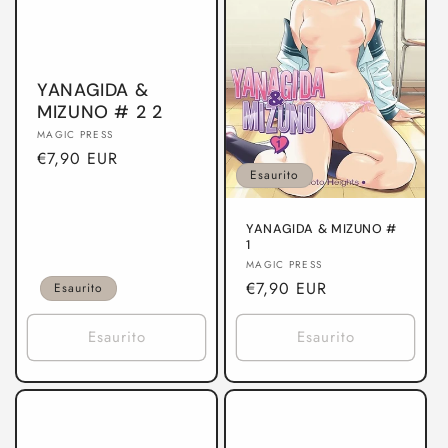
YANAGIDA &
MIZUNO # 2 2
Produttore:
MAGIC PRESS
Prezzo
€7,90 EUR
Esaurito
di
listino
YANAGIDA & MIZUNO #
1
Produttore:
MAGIC PRESS
Prezzo
€7,90 EUR
Esaurito
di
listino
Esaurito
Esaurito