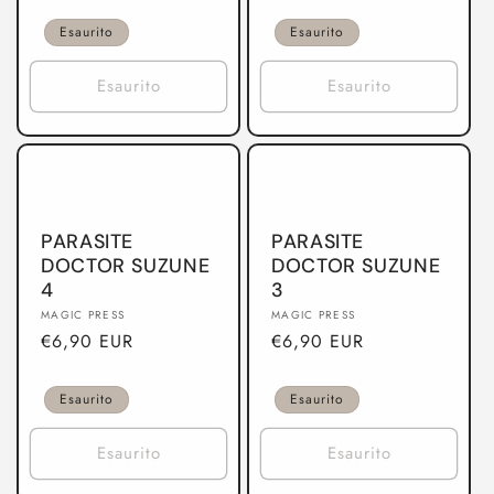
di
di
listino
listino
Esaurito
Esaurito
Esaurito
Esaurito
PARASITE
PARASITE
DOCTOR SUZUNE
DOCTOR SUZUNE
4
3
Produttore:
Produttore:
MAGIC PRESS
MAGIC PRESS
Prezzo
€6,90 EUR
Prezzo
€6,90 EUR
di
di
listino
listino
Esaurito
Esaurito
Esaurito
Esaurito