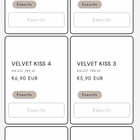
listino
listino
Esaurito
Esaurito
Esaurito
Esaurito
VELVET KISS 4
VELVET KISS 3
Produttore:
Produttore:
MAGIC PRESS
MAGIC PRESS
Prezzo
€6,90 EUR
Prezzo
€5,90 EUR
di
di
listino
listino
Esaurito
Esaurito
Esaurito
Esaurito