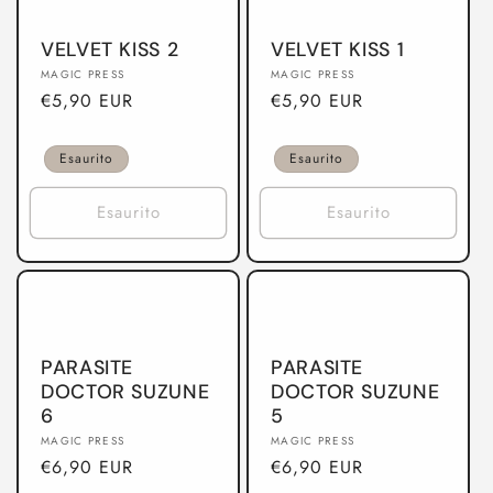
VELVET KISS 2
VELVET KISS 1
Produttore:
Produttore:
MAGIC PRESS
MAGIC PRESS
Prezzo
€5,90 EUR
Prezzo
€5,90 EUR
di
di
listino
listino
Esaurito
Esaurito
Esaurito
Esaurito
PARASITE
PARASITE
DOCTOR SUZUNE
DOCTOR SUZUNE
6
5
Produttore:
Produttore:
MAGIC PRESS
MAGIC PRESS
Prezzo
€6,90 EUR
Prezzo
€6,90 EUR