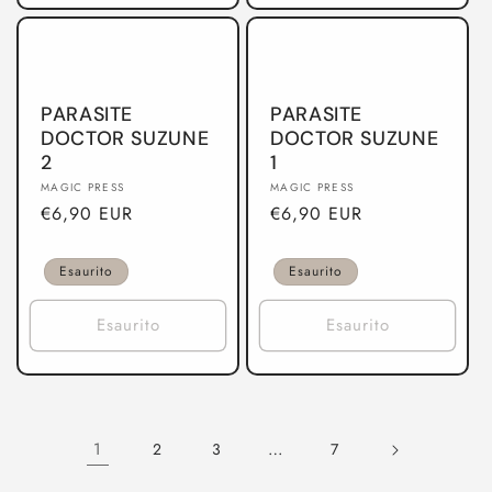
PARASITE
PARASITE
DOCTOR SUZUNE
DOCTOR SUZUNE
2
1
Produttore:
Produttore:
MAGIC PRESS
MAGIC PRESS
Prezzo
€6,90 EUR
Prezzo
€6,90 EUR
di
di
listino
listino
Esaurito
Esaurito
Esaurito
Esaurito
1
…
2
3
7