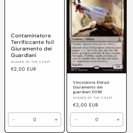
o
n
e
Contaminatore
:
Terrificcante foil
Giuramento dei
Guardiani
Produttore:
WIZARD OF THE COAST
Prezzo
€2,00 EUR
di
listino
Vincolatore Eldrazi
Giuramento dei
guardiani 5096
Produttore:
WIZARD OF THE COAST
Prezzo
€3,00 EUR
di
listino
Diminuisci
Aumenta
Diminuisci
Aumen
quantità
quantità
quantità
quanti