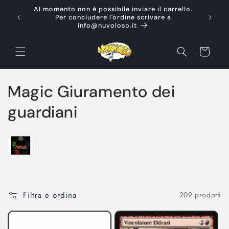
Vai
Al momento non è possibile inviare il carrello.
direttamente
Ti d
Per concludere l'ordine scrivare a
ai contenuti
info@nuvoloso.it
Carrello
C
Magic Giuramento dei
o
guardiani
l
l
e
z
Filtra e ordina
209 prodotti
i