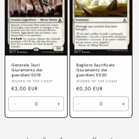
Generale Tazri
Bagliore Sacrificale
Giuramento dei
Giuramento dei
guardiani 5019
guardiani 5020
Produttore:
Produttore:
WIZARD OF THE COAST
WIZARD OF THE COAST
Prezzo
€3,00 EUR
Prezzo
€0,50 EUR
di
di
listino
listino
Diminuisci
Aumenta
Diminuisci
Aumen
quantità
quantità
quantità
quanti
per
per
per
per
Giuramento
Giuramento
Giuramento
Giura
dei
dei
dei
dei
1
…
2
3
11