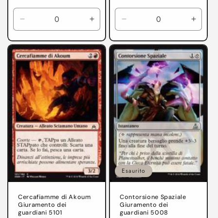
di
di
listino
listino
Diminuisci
Aumenta
Diminuisci
Aumen
quantità
quantità
quantità
quanti
per
per
per
per
Giuramento
Giuramento
Giuramento
Giura
dei
dei
dei
dei
guardiani
guardiani
guardiani
guardi
Esaurito
Cercafiamme di Akoum
Contorsione Spaziale
Giuramento dei
Giuramento dei
guardiani 5101
guardiani 5008