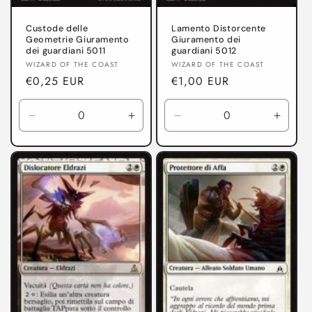
Custode delle
Lamento Distorcente
Geometrie Giuramento
Giuramento dei
dei guardiani 5011
guardiani 5012
Produttore:
Produttore:
WIZARD OF THE COAST
WIZARD OF THE COAST
Prezzo
€0,25 EUR
Prezzo
€1,00 EUR
di
di
listino
listino
Diminuisci
Aumenta
Diminuisci
Aumen
quantità
quantità
quantità
quanti
per
per
per
per
Giuramento
Giuramento
Giuramento
Giura
dei
dei
dei
dei
guardiani
guardiani
guardiani
guardi