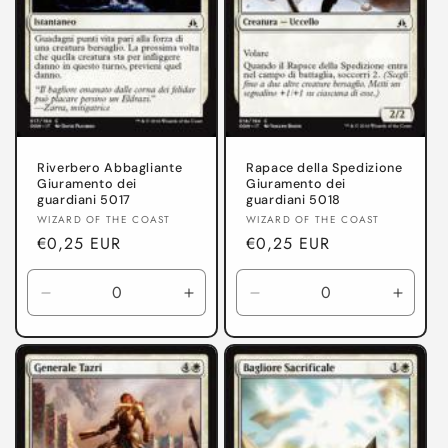
Riverbero Abbagliante
Rapace della Spedizione
Giuramento dei
Giuramento dei
guardiani 5017
guardiani 5018
Produttore:
Produttore:
WIZARD OF THE COAST
WIZARD OF THE COAST
Prezzo
€0,25 EUR
Prezzo
€0,25 EUR
di
di
listino
listino
Diminuisci
Aumenta
Diminuisci
Aumen
quantità
quantità
quantità
quanti
per
per
per
per
Giuramento
Giuramento
Giuramento
Giura
dei
dei
dei
dei
guardiani
guardiani
guardiani
guardi