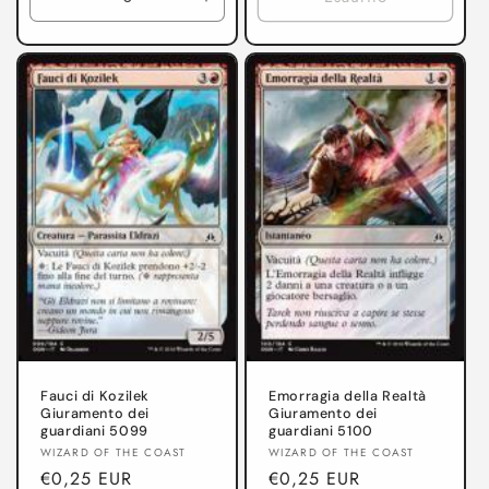
Diminuisci
Aumenta
quantità
quantità
per
per
Giuramento
Giuramento
dei
dei
guardiani
guardiani
Fauci di Kozilek
Emorragia della Realtà
Giuramento dei
Giuramento dei
guardiani 5099
guardiani 5100
Produttore:
Produttore:
WIZARD OF THE COAST
WIZARD OF THE COAST
Prezzo
€0,25 EUR
Prezzo
€0,25 EUR