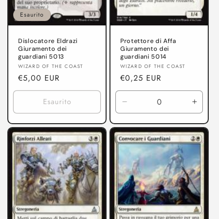
Esaurito
Dislocatore Eldrazi
Protettore di Affa
Giuramento dei
Giuramento dei
guardiani 5013
guardiani 5014
Produttore:
Produttore:
WIZARD OF THE COAST
WIZARD OF THE COAST
Prezzo
€5,00 EUR
Prezzo
€0,25 EUR
di
di
listino
listino
Esaurito
Diminuisci
Aumen
quantità
quanti
per
per
Giuramento
Giura
dei
dei
guardiani
guardi