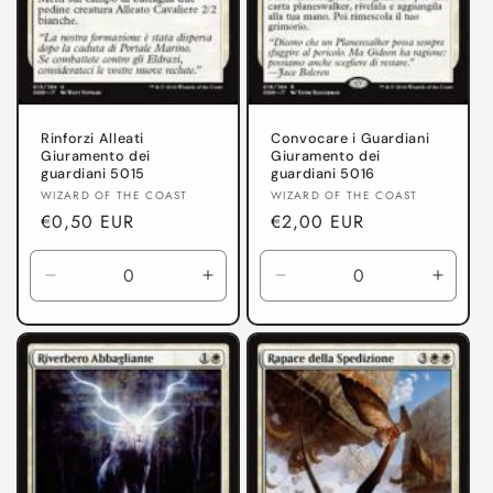
Rinforzi Alleati
Convocare i Guardiani
Giuramento dei
Giuramento dei
guardiani 5015
guardiani 5016
Produttore:
Produttore:
WIZARD OF THE COAST
WIZARD OF THE COAST
Prezzo
€0,50 EUR
Prezzo
€2,00 EUR
di
di
listino
listino
Diminuisci
Aumenta
Diminuisci
Aumen
quantità
quantità
quantità
quanti
per
per
per
per
Giuramento
Giuramento
Giuramento
Giura
dei
dei
dei
dei
guardiani
guardiani
guardiani
guardi