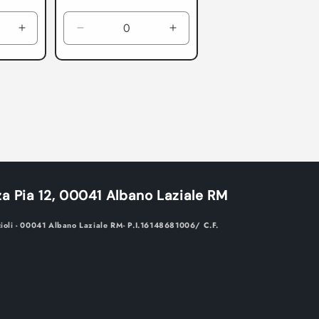
di
listino
Aumenta
Diminuisci
Aumenta
quantità
quantità
quantità
per
per
per
La
La
La
Guerra
Guerra
Guerra
della
della
della
Scintilla
Scintilla
Scintilla
a Pia 12, 00041 Albano Laziale RM
cioli - 00041 Albano Laziale RM- P.I.16148681006/ C.F.