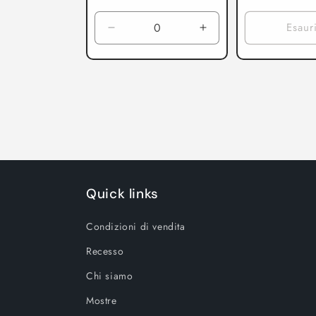
di
di
listino
listino
Esaur
Diminuisci
Aumenta
quantità
quantità
per
per
La
La
Guerra
Guerra
della
della
Scintilla
Scintilla
Quick links
Condizioni di vendita
Recesso
Chi siamo
Mostre