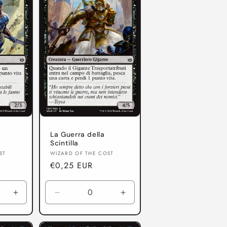
o
g
r
a
f
i
c
a
La Guerra della
Scintilla
Produttore:
ST
WIZARD OF THE COST
Prezzo
€0,25 EUR
di
listino
Aumenta
Diminuisci
Aumenta
quantità
quantità
quantità
per
per
per