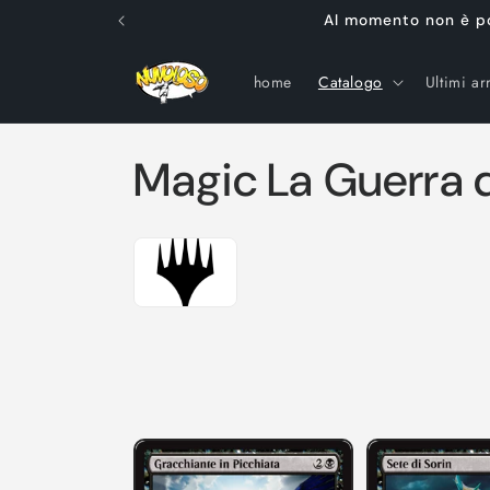
Vai
Al momento non è poss
direttamente
ai contenuti
home
Catalogo
Ultimi arr
C
Magic La Guerra de
o
l
l
e
z