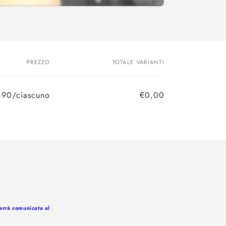
PREZZO
TOTALE VARIANTI
,90/ciascuno
€0,00
Prezzo
Prezzo
di
scontato
listino
verrà comunicata al