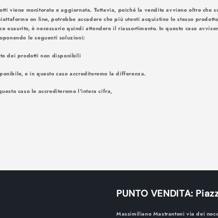
otti viene monitorata e aggiornata. Tuttavia, poiché la vendita avviene oltre che su
piattaforme on line, potrebbe accadere che più utenti acquistino lo stesso prodotto
ce esaurito, è necessario quindi attendere il riassortimento. In questo caso avv
amite e-mail. Proponendo le seguenti
nto dei prodotti non disponibili
ponibile, e in questo caso accrediteremo la differenza.
questo caso le accrediteremo l'intera cifra,
PUNTO VENDITA: Piazz
Massimiliano Mastrantoni via dei noc