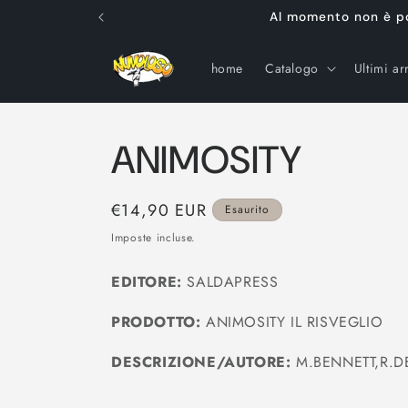
Vai
Al momento non è poss
direttamente
ai contenuti
home
Catalogo
Ultimi arr
ANIMOSITY
Prezzo
€14,90 EUR
Esaurito
di
Imposte incluse.
listino
EDITORE:
SALDAPRESS
PRODOTTO:
ANIMOSITY IL RISVEGLIO
DESCRIZIONE/AUTORE:
M.BENNETT,R.D