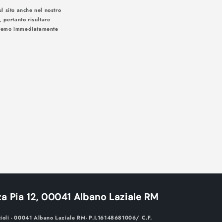
l sito anche nel nostro
, pertanto risultare
iseremo immediatamente
 soluzioni:
a Pia 12, 00041 Albano Laziale RM
cioli - 00041 Albano Laziale RM- P.I.16148681006/ C.F.