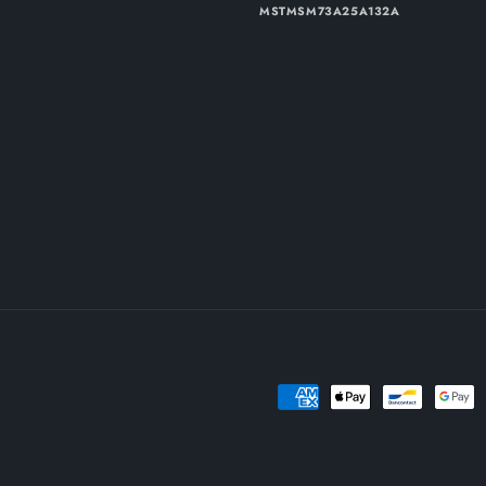
MSTMSM73A25A132A
Metodi
di
pagamento