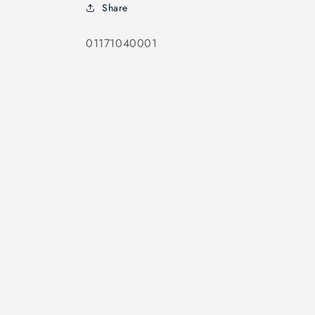
Share
SKU:
01171040001