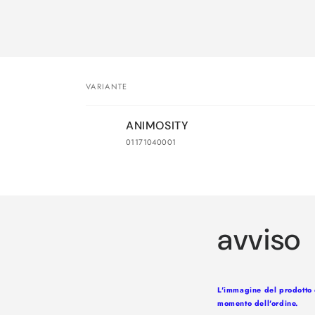
VARIANTE
Il
ANIMOSITY
tuo
01171040001
carrello
Caricamento
in
corso...
avviso
L'immagine del prodotto è
momento dell'ordine.