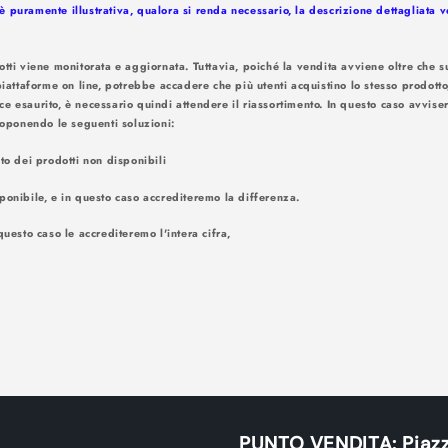
 puramente illustrativa, qualora si renda necessario, la descrizione dettagliata 
otti viene monitorata e aggiornata. Tuttavia, poiché la vendita avviene oltre che su
piattaforme on line, potrebbe accadere che più utenti acquistino lo stesso prodotto
ce esaurito, è necessario quindi attendere il riassortimento. In questo caso avv
amite e-mail. Proponendo le seguenti
nto dei prodotti non disponibili
ponibile, e in questo caso accrediteremo la differenza.
questo caso le accrediteremo l'intera cifra,
PUNTO VENDITA: Piazz