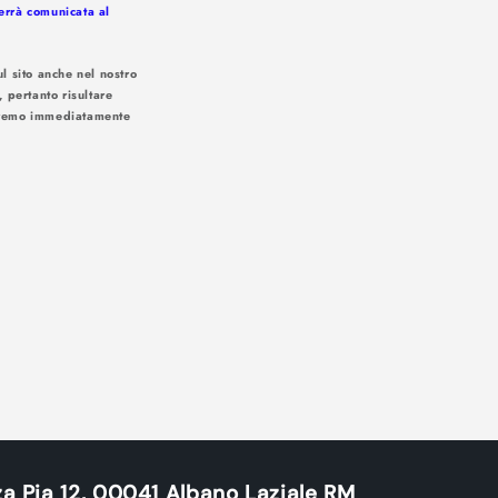
verrà comunicata al
l sito anche nel nostro
, pertanto risultare
iseremo immediatamente
 soluzioni:
a Pia 12, 00041 Albano Laziale RM