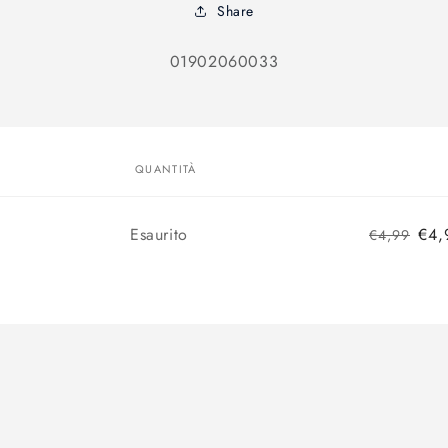
Share
SKU:
01902060033
alle
azioni
odotto
QUANTITÀ
Quantità
Esaurito
€4,
€4,99