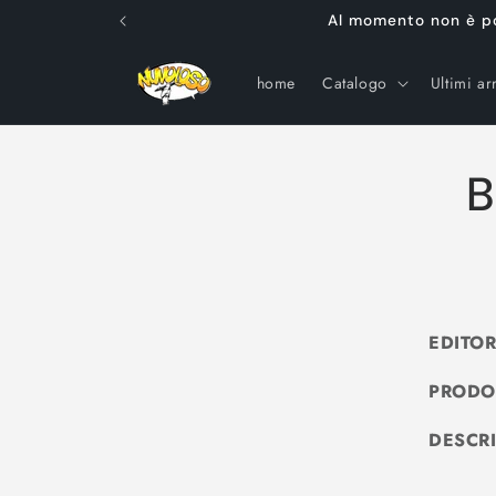
Vai
Al momento non è poss
direttamente
ai contenuti
home
Catalogo
Ultimi arr
B
EDITOR
PRODO
DESCR