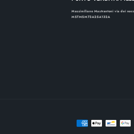
Massimiliano Mastrantoni via dei noc
MSTMSM73A25A132A
Metodi
di