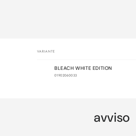
Passa 
inform
sul pr
VARIANTE
Il
BLEACH WHITE EDITION
tuo
01902060033
carrello
Caricamento
in
corso...
avviso