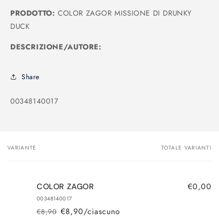
PRODOTTO:
COLOR ZAGOR MISSIONE DI DRUNKY
DUCK
DESCRIZIONE/AUTORE:
Share
SKU:
00348140017
VARIANTE
TOTALE VARIANTI
Il
tuo
carrello
€0,00
COLOR ZAGOR
00348140017
€8,90/ciascuno
€8,90
Prezzo
Prezzo