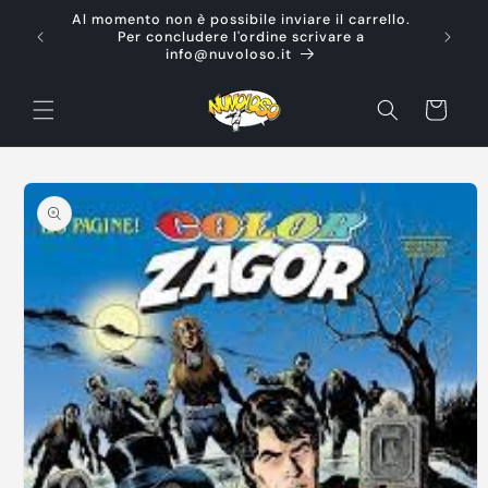
Vai
Al momento non è possibile inviare il carrello.
direttamente
Ti d
Per concludere l'ordine scrivare a
ai contenuti
info@nuvoloso.it
Carrello
Passa alle
informazioni
sul prodotto