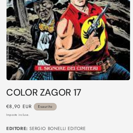
Apri
contenuti
COLOR ZAGOR 17
multimediali
1
in
finestra
Prezzo
€8,90 EUR
Esaurito
modale
di
Imposte incluse.
listino
EDITORE:
SERGIO BONELLI EDITORE