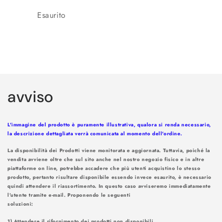
di
scontato
Quantità
Esaurito
listino
Caricamento
in
avviso
corso...
L'immagine del prodotto è puramente illustrativa, qualora si renda necessario,
la descrizione dettagliata verrà comunicata al momento dell'ordine.
La disponibilità dei Prodotti viene monitorata e aggiornata. Tuttavia, poiché la
vendita avviene oltre che sul sito anche nel nostro negozio fisico e in altre
piattaforme on line, potrebbe accadere che più utenti acquistino lo stesso
prodotto, pertanto risultare disponibile essendo invece esaurito, è necessario
quindi attendere il riassortimento. In questo caso avviseremo immediatamente
l’utente tramite e-mail. Proponendo le seguenti
soluzioni
1) Attendere il rifornimento dei prodotti non disponibili