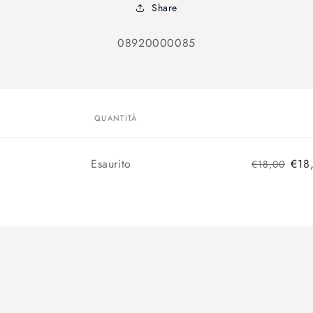
Share
SKU:
08920000085
alle
azioni
odotto
QUANTITÀ
Quantità
Esaurito
€18
€18,00