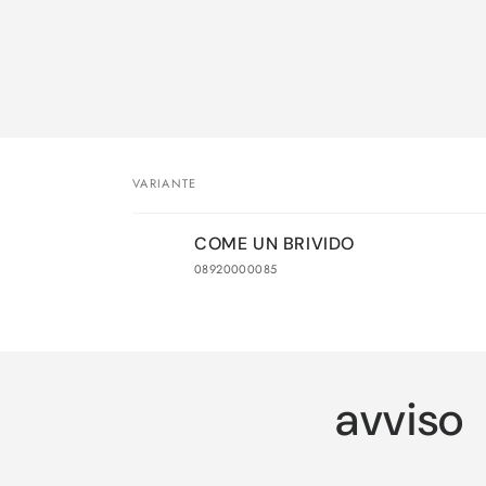
Passa 
inform
sul pr
VARIANTE
Il
COME UN BRIVIDO
tuo
08920000085
carrello
Caricamento
in
corso...
avviso