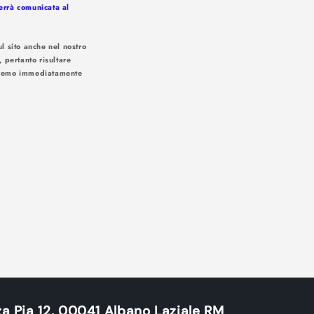
verrà comunicata al
l sito anche nel nostro
, pertanto risultare
iseremo immediatamente
 soluzioni:
a Pia 12, 00041 Albano Laziale RM