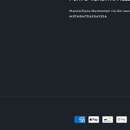
Massimiliano Mastrantoni via dei noc
MSTMSM73A25A132A
Metodi
di