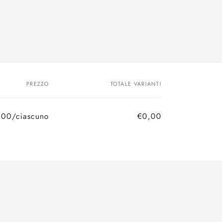
o
g
r
a
f
i
PREZZO
TOTALE VARIANTI
c
a
,00/ciascuno
€0,00
Prezzo
Prezzo
di
scontato
listino