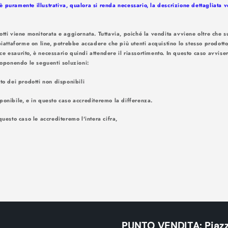
 puramente illustrativa, qualora si renda necessario, la descrizione dettagliata 
otti viene monitorata e aggiornata. Tuttavia, poiché la vendita avviene oltre che su
piattaforme on line, potrebbe accadere che più utenti acquistino lo stesso prodotto
ce esaurito, è necessario quindi attendere il riassortimento. In questo caso avv
amite e-mail. Proponendo le seguenti
nto dei prodotti non disponibili
ponibile, e in questo caso accrediteremo la differenza.
questo caso le accrediteremo l'intera cifra,
PUNTO VENDITA: Piazz