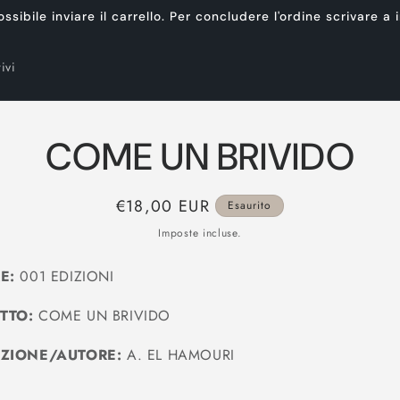
ibile inviare il carrello. Per concludere l'ordine scrivare a
ivi
COME UN BRIVIDO
Prezzo
€18,00 EUR
Esaurito
di
Imposte incluse.
listino
E:
001 EDIZIONI
TTO:
COME UN BRIVIDO
IZIONE/AUTORE:
A. EL HAMOURI