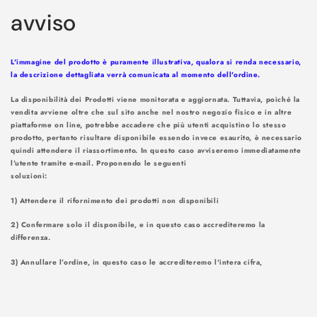
in
avviso
corso...
L'immagine del prodotto è puramente illustrativa, qualora si renda necessario,
la descrizione dettagliata verrà comunicata al momento dell'ordine.
La disponibilità dei Prodotti viene monitorata e aggiornata. Tuttavia, poiché la
vendita avviene oltre che sul sito anche nel nostro negozio fisico e in altre
piattaforme on line, potrebbe accadere che più utenti acquistino lo stesso
prodotto, pertanto risultare disponibile essendo invece esaurito, è necessario
quindi attendere il riassortimento. In questo caso avviseremo immediatamente
l’utente tramite e-mail. Proponendo le seguenti
soluzioni
1) Attendere il rifornimento dei prodotti non disponibili
2) Confermare solo il disponibile, e in questo caso accrediteremo la
differenza.
3) Annullare l’ordine, in questo caso le accrediteremo l'intera cifra,