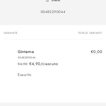
SKU:
00482290044
VARIANTE
TOTALE VARIANTI
Il
tuo
carrello
€0,00
Gintama
00482290044
€4,90/ciascuno
€4,90
Prezzo
Prezzo
di
scontato
Quantità
Esaurito
listino
Caricamento