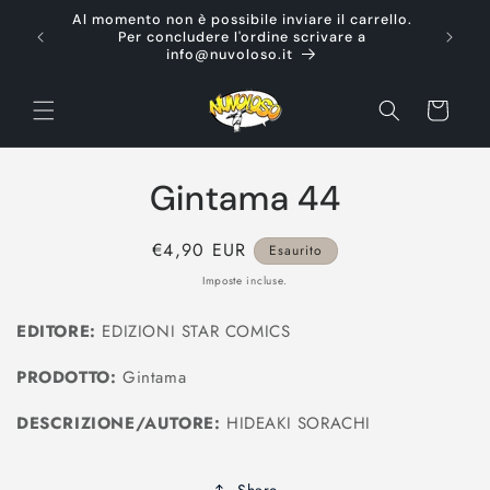
Vai
Al momento non è possibile inviare il carrello.
direttamente
Ti d
Per concludere l'ordine scrivare a
ai contenuti
info@nuvoloso.it
Carrello
Passa alle
Gintama 44
informazioni
sul prodotto
Prezzo
€4,90 EUR
Esaurito
di
Imposte incluse.
listino
EDITORE:
EDIZIONI STAR COMICS
PRODOTTO:
Gintama
DESCRIZIONE/AUTORE:
HIDEAKI SORACHI
Share