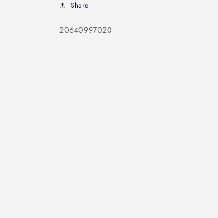
Share
SKU:
20640997020