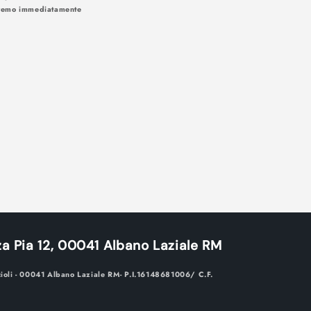
iseremo immediatamente
 soluzioni:
a Pia 12, 00041 Albano Laziale RM
cioli - 00041 Albano Laziale RM- P.I.16148681006/ C.F.