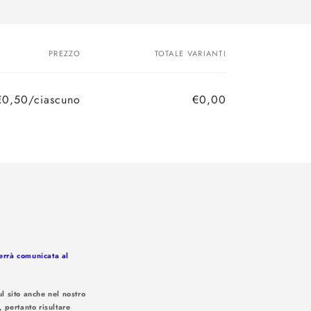
PREZZO
TOTALE VARIANTI
€0,50/ciascuno
€0,00
Prezzo
Prezzo
di
scontato
listino
verrà comunicata al
l sito anche nel nostro
, pertanto risultare