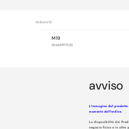
VARIANTE
Il
M19
tuo
20640997020
carrello
Caricamento
in
corso...
avviso
L'immagine del prodotto è
momento dell'ordine.
La disponibilità dei Prod
negozio fisico e in altre 