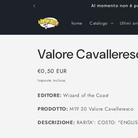
Vai
Al momento non è poss
direttamente
ai contenuti
home
Catalogo
Ultimi arr
Valore Cavallere
Prezzo
€0,50 EUR
di
Imposte incluse.
listino
EDITORE:
Wizard of the Coast
PRODOTTO:
M19 20 Valore Cavalleresco
DESCRIZIONE:
RARITA': COSTO: "ENGLIS