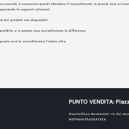
ce esaurito, è necessario quindi attendere il riassortimento. In questo caso avv
amite e-mail. Proponendo le seguenti
nto dei prodotti non disponibili
ponibile, e in questo caso accrediteremo la differenza.
questo caso le accrediteremo l'intera cifra,
PUNTO VENDITA: Piazz
Massimiliano Mastrantoni via dei noc
MSTMSM73A25A132A