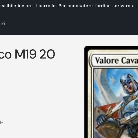
ibile inviare il carrello. Per concludere l'ordine scrivare a
ivi
Passa alle
sco M19 20
informazioni
sul prodotto
H: