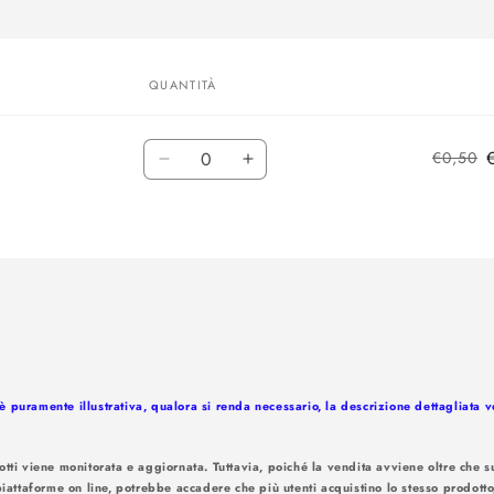
multimediali
1
in
finestra
modale
QUANTITÀ
Quantità
€0,50
Diminuisci
Aumenta
quantità
quantità
per
per
M19
M19
 puramente illustrativa, qualora si renda necessario, la descrizione dettagliata 
otti viene monitorata e aggiornata. Tuttavia, poiché la vendita avviene oltre che su
piattaforme on line, potrebbe accadere che più utenti acquistino lo stesso prodotto