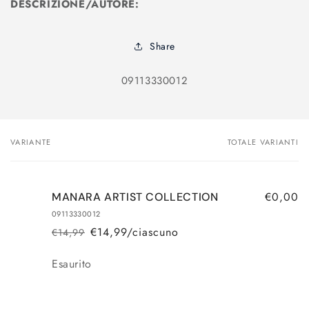
DESCRIZIONE/AUTORE:
Share
SKU:
09113330012
VARIANTE
TOTALE VARIANTI
Il
tuo
carrello
€0,00
MANARA ARTIST COLLECTION
09113330012
€14,99/ciascuno
€14,99
Prezzo
Prezzo
di
scontato
Quantità
Esaurito
listino