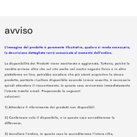
Caricamento
in
avviso
corso...
L'immagine del prodotto è puramente illustrativa, qualora si renda necessario,
la descrizione dettagliata verrà comunicata al momento dell'ordine.
La disponibilità dei Prodotti viene monitorata e aggiornata. Tuttavia, poiché la
vendita avviene oltre che sul sito anche nel nostro negozio fisico e in altre
piattaforme on line, potrebbe accadere che più utenti acquistino lo stesso
prodotto, pertanto risultare disponibile essendo invece esaurito, è necessario
quindi attendere il riassortimento. In questo caso avviseremo immediatamente
l’utente tramite e-mail. Proponendo le seguenti
soluzioni
1) Attendere il rifornimento dei prodotti non disponibili
2) Confermare solo il disponibile, e in questo caso accrediteremo la
differenza.
3) Annullare l’ordine, in questo caso le accrediteremo l'intera cifra,