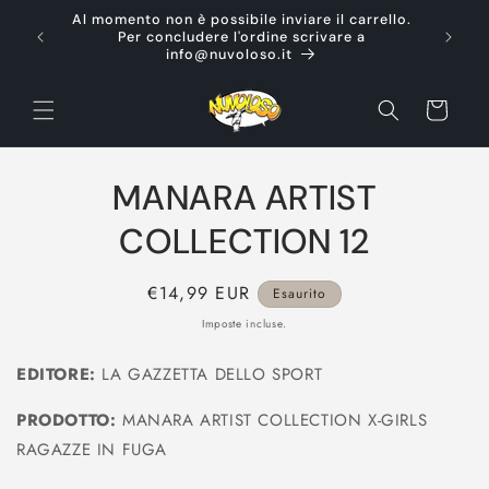
Vai
Al momento non è possibile inviare il carrello.
direttamente
Ti d
Per concludere l'ordine scrivare a
ai contenuti
info@nuvoloso.it
Carrello
Passa alle
MANARA ARTIST
informazioni
sul prodotto
COLLECTION 12
Prezzo
€14,99 EUR
Esaurito
di
Imposte incluse.
listino
EDITORE:
LA GAZZETTA DELLO SPORT
PRODOTTO:
MANARA ARTIST COLLECTION X-GIRLS
RAGAZZE IN FUGA