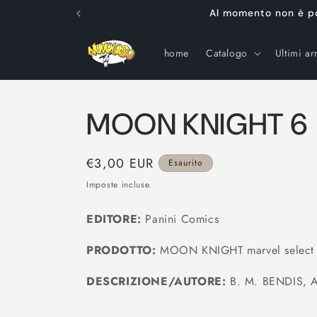
Vai
Al momento non è poss
direttamente
ai contenuti
home
Catalogo
Ultimi arr
MOON KNIGHT 6
Prezzo
€3,00 EUR
Esaurito
di
Imposte incluse.
listino
EDITORE:
Panini Comics
PRODOTTO:
MOON KNIGHT marvel select
DESCRIZIONE/AUTORE:
B. M. BENDIS, 