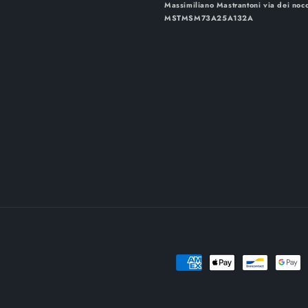
Massimiliano Mastrantoni via dei noc
MSTMSM73A25A132A
Metodi
di
pagamento