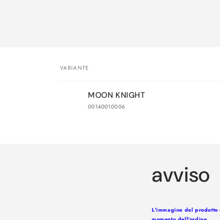
VARIANTE
Il
MOON KNIGHT
tuo
00140010006
carrello
Caricamento
in
corso...
avviso
L'immagine del prodotto è
momento dell'ordine.