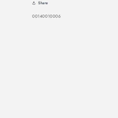
Share
SKU:
00140010006