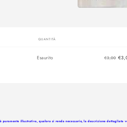
Apri
contenuti
multimediali
1
in
finestra
modale
QUANTITÀ
Quantità
Esaurito
€3,
€3,00
 puramente illustrativa, qualora si renda necessario, la descrizione dettagliata 