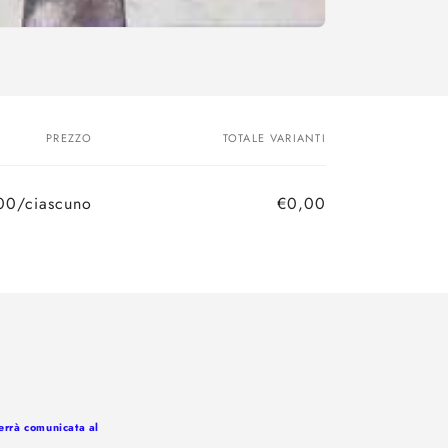
PREZZO
TOTALE VARIANTI
00/ciascuno
€0,00
Prezzo
Prezzo
di
scontato
listino
verrà comunicata al