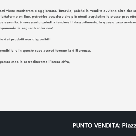
otti viene monitorata e aggiornata. Tuttavia, poiché la vendita avviene oltre che su
piattaforme on line, potrebbe accadere che più utenti acquistino lo stesso prodotto
ce esaurito, è necessario quindi attendere il riassortimento. In questo caso avv
amite e-mail. Proponendo le seguenti
nto dei prodotti non disponibili
ponibile, e in questo caso accrediteremo la differenza.
questo caso le accrediteremo l'intera cifra,
PUNTO VENDITA: Piazz