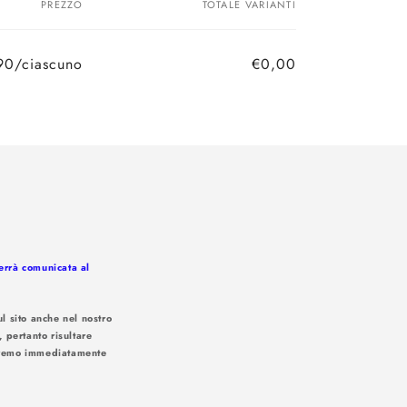
PREZZO
TOTALE VARIANTI
90/ciascuno
€0,00
Prezzo
Prezzo
di
scontato
listino
verrà comunicata al
l sito anche nel nostro
, pertanto risultare
iseremo immediatamente
 soluzioni: