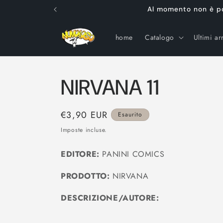
Vai
Al momento non è poss
direttamente
ai contenuti
home
Catalogo
Ultimi arr
NIRVANA 11
Prezzo
€3,90 EUR
Esaurito
di
Imposte incluse.
listino
EDITORE:
PANINI COMICS
PRODOTTO:
NIRVANA
DESCRIZIONE/AUTORE: