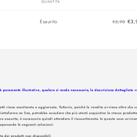
QUANTITÀ
Quantità
Esaurito
€3,
€3,90
 puramente illustrativa, qualora si renda necessario, la descrizione dettagliata 
otti viene monitorata e aggiornata. Tuttavia, poiché la vendita avviene oltre che su
piattaforme on line, potrebbe accadere che più utenti acquistino lo stesso prodotto
ce esaurito, è necessario quindi attendere il riassortimento. In questo caso avv
amite e-mail. Proponendo le seguenti
nto dei prodotti non disponibili