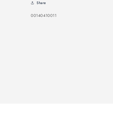
Share
SKU:
00140410011