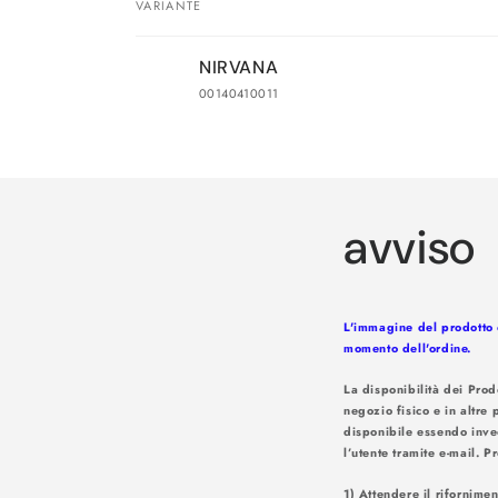
VARIANTE
Il
NIRVANA
tuo
00140410011
carrello
Caricamento
in
corso...
avviso
L'immagine del prodotto è
momento dell'ordine.
La disponibilità dei Prod
negozio fisico e in altre 
disponibile essendo inve
l’utente tr
1) Attendere il rifornime