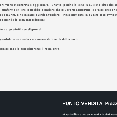
otti viene monitorata e aggiornata. Tuttavia, poiché la vendita avviene oltre che su
piattaforme on line, potrebbe accadere che più utenti acquistino lo stesso prodotto
ce esaurito, è necessario quindi attendere il riassortimento. In questo caso avv
amite e-mail. Proponendo le seguenti
nto dei prodotti non disponibili
ponibile, e in questo caso accrediteremo la differenza.
questo caso le accrediteremo l'intera cifra,
PUNTO VENDITA: Piazz
Massimiliano Mastrantoni via dei noc