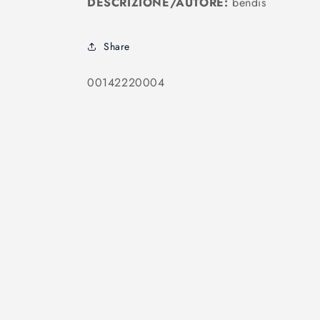
DESCRIZIONE/AUTORE:
bendis
Share
SKU:
00142220004