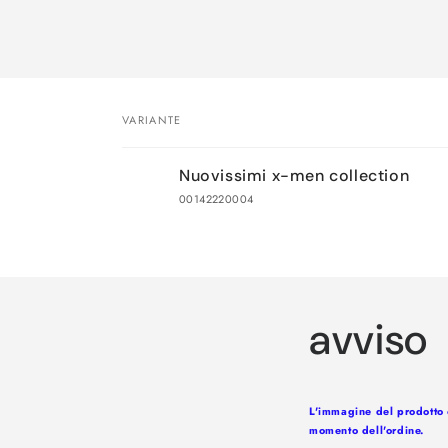
VARIANTE
Il
Nuovissimi x-men collection
tuo
00142220004
carrello
Caricamento
in
corso...
avviso
L'immagine del prodotto è
momento dell'ordine.