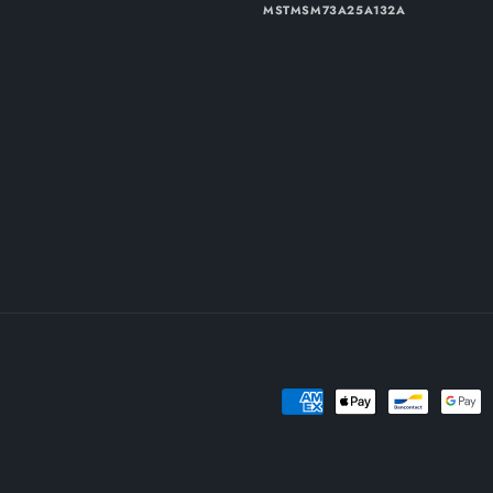
MSTMSM73A25A132A
Metodi
di
pagamento