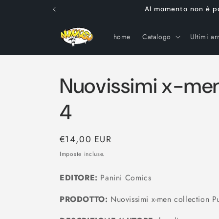
Vai
Al momento non è poss
direttamente
ai contenuti
home
Catalogo
Ultimi arr
Nuovissimi x-men
4
Prezzo
€14,00 EUR
di
Imposte incluse.
listino
EDITORE:
Panini Comics
PRODOTTO:
Nuovissimi x-men collection Pur