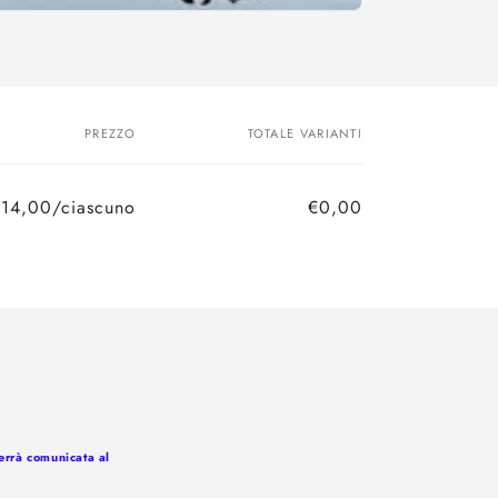
PREZZO
TOTALE VARIANTI
14,00/ciascuno
€0,00
Prezzo
Prezzo
di
scontato
listino
verrà comunicata al