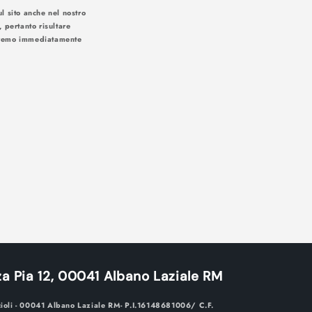
l sito anche nel nostro
, pertanto risultare
iseremo immediatamente
 soluzioni:
a Pia 12, 00041 Albano Laziale RM
cioli - 00041 Albano Laziale RM- P.I.16148681006/ C.F.