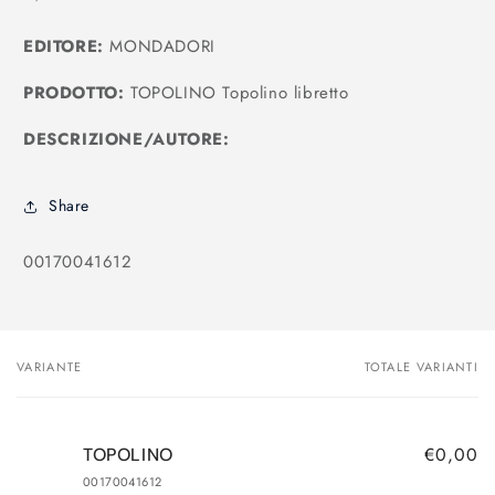
listino
EDITORE:
MONDADORI
PRODOTTO:
TOPOLINO Topolino libretto
DESCRIZIONE/AUTORE:
Share
SKU:
00170041612
VARIANTE
TOTALE VARIANTI
Il
tuo
carrello
€0,00
TOPOLINO
00170041612