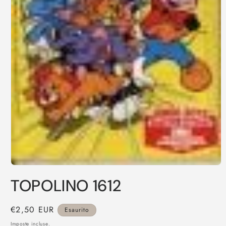
Apri
contenuti
TOPOLINO 1612
multimediali
1
in
finestra
Prezzo
€2,50 EUR
Esaurito
modale
di
Imposte incluse.