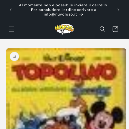
Vai
Al momento non è possibile inviare il carrello.
direttamente
Ti d
Per concludere l'ordine scrivare a
ai contenuti
info@nuvoloso.it
Carrello
Passa alle
informazioni
sul prodotto