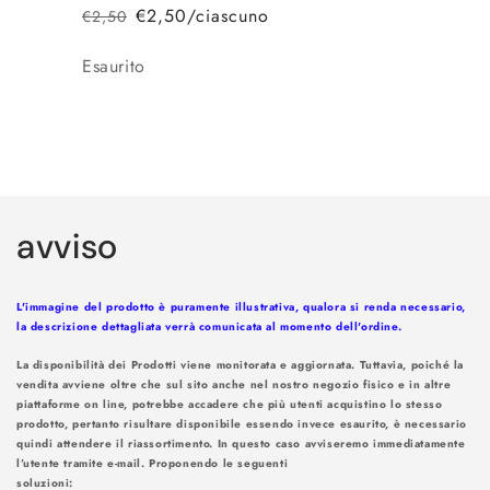
€2,50/ciascuno
€2,50
Prezzo
Prezzo
di
scontato
Quantità
Esaurito
listino
Caricamento
in
avviso
corso...
L'immagine del prodotto è puramente illustrativa, qualora si renda necessario,
la descrizione dettagliata verrà comunicata al momento dell'ordine.
La disponibilità dei Prodotti viene monitorata e aggiornata. Tuttavia, poiché la
vendita avviene oltre che sul sito anche nel nostro negozio fisico e in altre
piattaforme on line, potrebbe accadere che più utenti acquistino lo stesso
prodotto, pertanto risultare disponibile essendo invece esaurito, è necessario
quindi attendere il riassortimento. In questo caso avviseremo immediatamente
l’utente tramite e-mail. Proponendo le seguenti
soluzioni