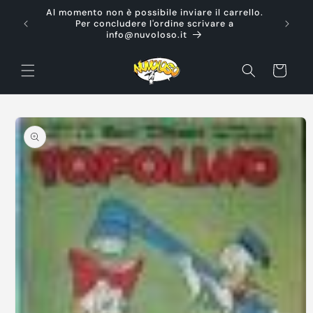
Vai
Al momento non è possibile inviare il carrello.
direttamente
Ti d
Per concludere l'ordine scrivare a
ai contenuti
info@nuvoloso.it
Carrello
Passa alle
informazioni
sul prodotto