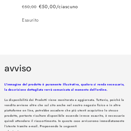
€50,00/ciascuno
€50,00
Prezzo
Prezzo
di
scontato
Quantità
Esaurito
listino
Caricamento
in
avviso
corso...
L'immagine del prodotto è puramente illustrativa, qualora si renda necessario,
la descrizione dettagliata verrà comunicata al momento dell'ordine.
La disponibilità dei Prodotti viene monitorata e aggiornata. Tuttavia, poiché la
vendita avviene oltre che sul sito anche nel nostro negozio fisico e in altre
piattaforme on line, potrebbe accadere che più utenti acquistino lo stesso
prodotto, pertanto risultare disponibile essendo invece esaurito, è necessario
quindi attendere il riassortimento. In questo caso avviseremo immediatamente
l’utente tramite e-mail. Proponendo le seguenti