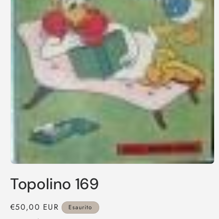
Apri
contenuti
Topolino 169
multimediali
1
in
finestra
Prezzo
€50,00 EUR
Esaurito
modale
di