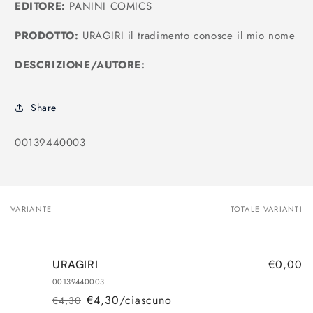
EDITORE:
PANINI COMICS
PRODOTTO:
URAGIRI il tradimento conosce il mio nome
DESCRIZIONE/AUTORE:
Share
SKU:
00139440003
VARIANTE
TOTALE VARIANTI
Il
tuo
carrello
€0,00
URAGIRI
00139440003
€4,30/ciascuno
€4,30
Prezzo
Prezzo