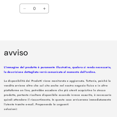
di
scontato
Quantità
listino
Diminuisci
Aumenta
quantità
quantità
per
per
URAGIRI
URAGIRI
Caricamento
in
avviso
corso...
L'immagine del prodotto è puramente illustrativa, qualora si renda necessario,
la descrizione dettagliata verrà comunicata al momento dell'ordine.
La disponibilità dei Prodotti viene monitorata e aggiornata. Tuttavia, poiché la
vendita avviene oltre che sul sito anche nel nostro negozio fisico e in altre
piattaforme on line, potrebbe accadere che più utenti acquistino lo stesso
prodotto, pertanto risultare disponibile essendo invece esaurito, è necessario
quindi attendere il riassortimento. In questo caso avviseremo immediatamente
l’utente tramite e-mail. Proponendo le seguenti
soluzioni