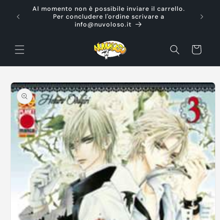
Vai
Al momento non è possibile inviare il carrello.
direttamente
Ti d
Per concludere l'ordine scrivare a
ai contenuti
info@nuvoloso.it
Carrello
Passa alle
informazioni
sul prodotto