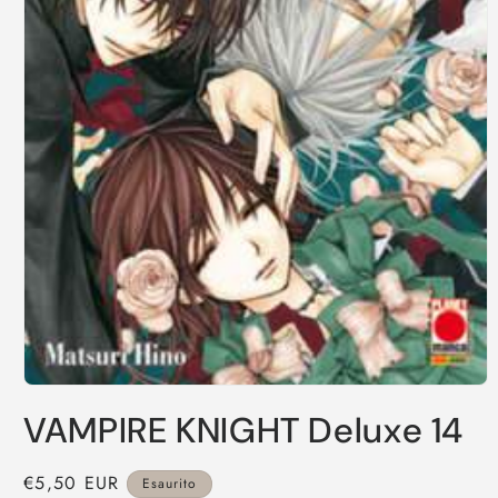
Apri
contenuti
VAMPIRE KNIGHT Deluxe 14
multimediali
1
in
finestra
Prezzo
€5,50 EUR
Esaurito
modale