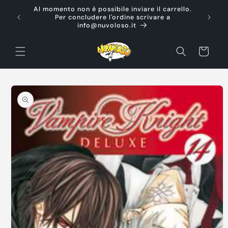
Vai
Al momento non è possibile inviare il carrello.
direttamente
Ti d
Per concludere l'ordine scrivare a
ai contenuti
info@nuvoloso.it
Carrello
Passa alle
informazioni
sul prodotto