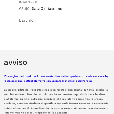
00138780014
€5,50/ciascuno
€5,50
Prezzo
Prezzo
di
scontato
Quantità
Esaurito
listino
Caricamento
in
avviso
corso...
L'immagine del prodotto è puramente illustrativa, qualora si renda necessario,
la descrizione dettagliata verrà comunicata al momento dell'ordine.
La disponibilità dei Prodotti viene monitorata e aggiornata. Tuttavia, poiché la
vendita avviene oltre che sul sito anche nel nostro negozio fisico e in altre
piattaforme on line, potrebbe accadere che più utenti acquistino lo stesso
prodotto, pertanto risultare disponibile essendo invece esaurito, è necessario
quindi attendere il riassortimento. In questo caso avviseremo immediatamente
l’utente tramite e-mail. Proponendo le seguenti