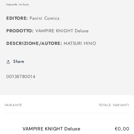
di
Imposte incluse.
listino
EDITORE:
Panini Comics
PRODOTTO:
VAMPIRE KNIGHT Deluxe
DESCRIZIONE/AUTORE:
MATSURI HINO
Share
SKU:
00138780014
VARIANTE
TOTALE VARIANTI
Il
tuo
carrello
€0,00
VAMPIRE KNIGHT Deluxe