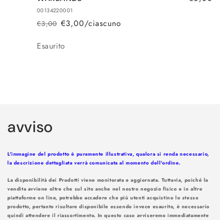
00134220001
€3,00/ciascuno
€3,00
Prezzo
Prezzo
di
scontato
Quantità
Esaurito
listino
Caricamento
in
avviso
corso...
L'immagine del prodotto è puramente illustrativa, qualora si renda necessario,
la descrizione dettagliata verrà comunicata al momento dell'ordine.
La disponibilità dei Prodotti viene monitorata e aggiornata. Tuttavia, poiché la
vendita avviene oltre che sul sito anche nel nostro negozio fisico e in altre
piattaforme on line, potrebbe accadere che più utenti acquistino lo stesso
prodotto, pertanto risultare disponibile essendo invece esaurito, è necessario
quindi attendere il riassortimento. In questo caso avviseremo immediatamente