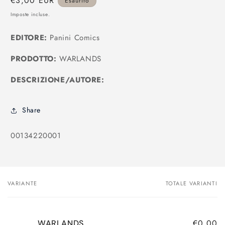
Prezzo
€3,00 EUR
Esaurito
modale
di
Imposte incluse.
listino
EDITORE:
Panini Comics
PRODOTTO:
WARLANDS
DESCRIZIONE/AUTORE:
Share
SKU:
00134220001
VARIANTE
TOTALE VARIANTI
Il
tuo
carrello
€0,00
WARLANDS