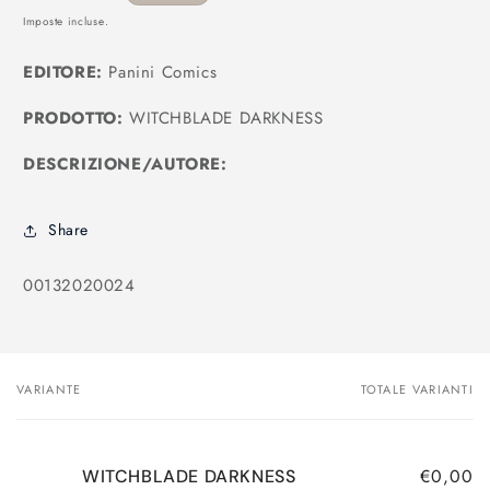
di
Imposte incluse.
listino
EDITORE:
Panini Comics
PRODOTTO:
WITCHBLADE DARKNESS
DESCRIZIONE/AUTORE:
Share
SKU:
00132020024
VARIANTE
TOTALE VARIANTI
Il
tuo
carrello
€0,00
WITCHBLADE DARKNESS