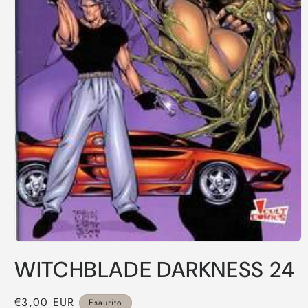
Apri
contenuti
WITCHBLADE DARKNESS 24
multimediali
1
in
finestra
Prezzo
€3,00 EUR
Esaurito
modale