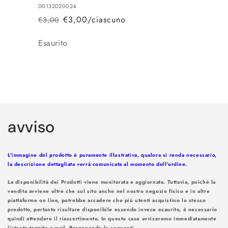
00132020024
€3,00/ciascuno
€3,00
Prezzo
Prezzo
di
scontato
Quantità
Esaurito
listino
Caricamento
in
avviso
corso...
L'immagine del prodotto è puramente illustrativa, qualora si renda necessario,
la descrizione dettagliata verrà comunicata al momento dell'ordine.
La disponibilità dei Prodotti viene monitorata e aggiornata. Tuttavia, poiché la
vendita avviene oltre che sul sito anche nel nostro negozio fisico e in altre
piattaforme on line, potrebbe accadere che più utenti acquistino lo stesso
prodotto, pertanto risultare disponibile essendo invece esaurito, è necessario
quindi attendere il riassortimento. In questo caso avviseremo immediatamente
l’utente tramite e-mail. Proponendo le seguenti