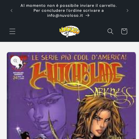
Vai
Al momento non è possibile inviare il carrello.
direttamente
Ti d
Per concludere l'ordine scrivare a
ai contenuti
info@nuvoloso.it
Carrello
Passa alle
informazioni
sul prodotto