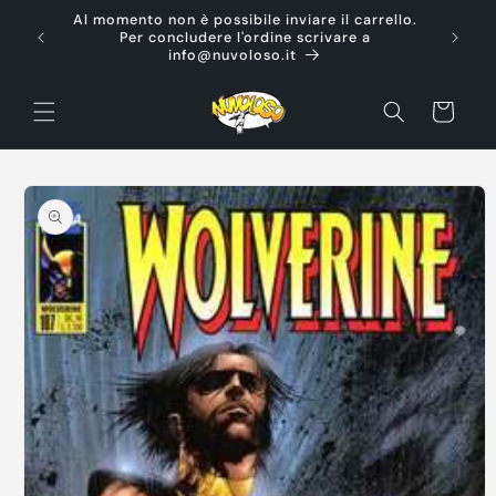
Vai
Al momento non è possibile inviare il carrello.
direttamente
Ti d
Per concludere l'ordine scrivare a
ai contenuti
info@nuvoloso.it
Carrello
Passa alle
informazioni
sul prodotto