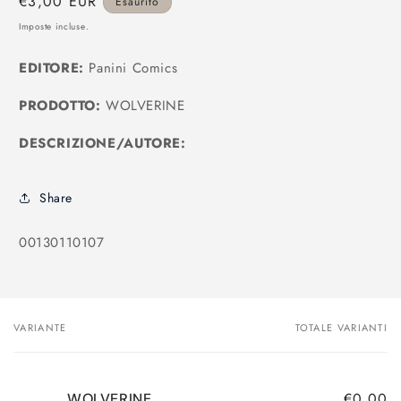
Prezzo
€3,00 EUR
Esaurito
modale
di
Imposte incluse.
listino
EDITORE:
Panini Comics
PRODOTTO:
WOLVERINE
DESCRIZIONE/AUTORE:
Share
SKU:
00130110107
VARIANTE
TOTALE VARIANTI
Il
tuo
carrello
€0,00
WOLVERINE