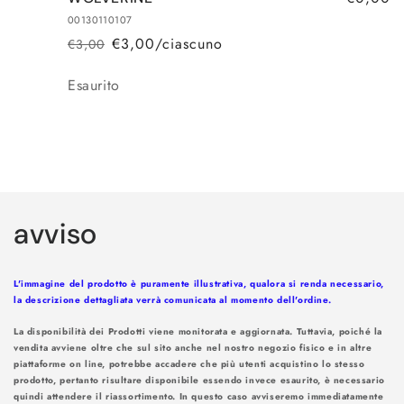
00130110107
€3,00/ciascuno
€3,00
Prezzo
Prezzo
di
scontato
Quantità
Esaurito
listino
Caricamento
in
avviso
corso...
L'immagine del prodotto è puramente illustrativa, qualora si renda necessario,
la descrizione dettagliata verrà comunicata al momento dell'ordine.
La disponibilità dei Prodotti viene monitorata e aggiornata. Tuttavia, poiché la
vendita avviene oltre che sul sito anche nel nostro negozio fisico e in altre
piattaforme on line, potrebbe accadere che più utenti acquistino lo stesso
prodotto, pertanto risultare disponibile essendo invece esaurito, è necessario
quindi attendere il riassortimento. In questo caso avviseremo immediatamente