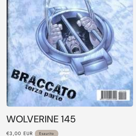
Apri
contenuti
WOLVERINE 145
multimediali
1
in
finestra
Prezzo
€3,00 EUR
Esaurito
modale