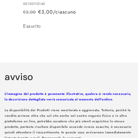
00130110145
€3,00/ciascuno
€3,00
Prezzo
Prezzo
di
scontato
Quantità
Esaurito
listino
Caricamento
in
avviso
corso...
L'immagine del prodotto è puramente illustrativa, qualora si renda necessario,
la descrizione dettagliata verrà comunicata al momento dell'ordine.
La disponibilità dei Prodotti viene monitorata e aggiornata. Tuttavia, poiché la
vendita avviene oltre che sul sito anche nel nostro negozio fisico e in altre
piattaforme on line, potrebbe accadere che più utenti acquistino lo stesso
prodotto, pertanto risultare disponibile essendo invece esaurito, è necessario
quindi attendere il riassortimento. In questo caso avviseremo immediatamente
l’utente tramite e-mail. Proponendo le seguenti