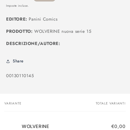
di
Imposte incluse.
listino
EDITORE:
Panini Comics
PRODOTTO:
WOLVERINE nuova serie 15
DESCRIZIONE/AUTORE:
Share
SKU:
00130110145
VARIANTE
TOTALE VARIANTI
Il
tuo
carrello
€0,00
WOLVERINE