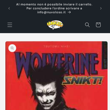
Vai
Al momento non è possibile inviare il carrello.
direttamente
Ti d
Per concludere l'ordine scrivare a
ai contenuti
info@nuvoloso.it
Carrello
Passa alle
informazioni
sul prodotto