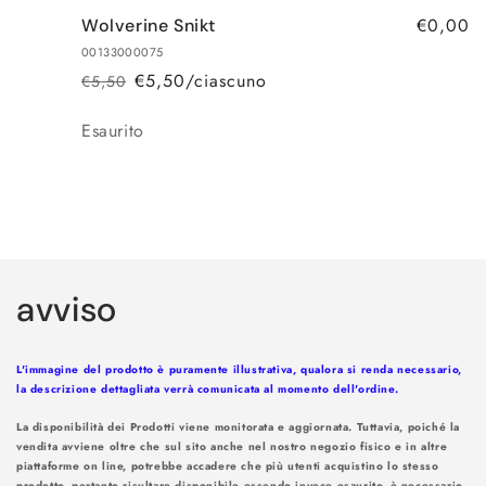
carrello
€0,00
Wolverine Snikt
00133000075
€5,50/ciascuno
€5,50
Prezzo
Prezzo
di
scontato
Quantità
Esaurito
listino
Caricamento
in
avviso
corso...
L'immagine del prodotto è puramente illustrativa, qualora si renda necessario,
la descrizione dettagliata verrà comunicata al momento dell'ordine.
La disponibilità dei Prodotti viene monitorata e aggiornata. Tuttavia, poiché la
vendita avviene oltre che sul sito anche nel nostro negozio fisico e in altre
piattaforme on line, potrebbe accadere che più utenti acquistino lo stesso
prodotto, pertanto risultare disponibile essendo invece esaurito, è necessario