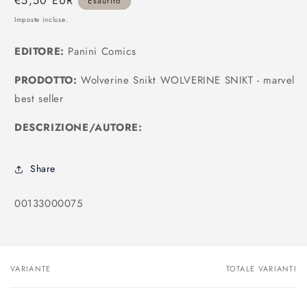
Prezzo
€5,50 EUR
Esaurito
modale
di
Imposte incluse.
listino
EDITORE:
Panini Comics
PRODOTTO:
Wolverine Snikt WOLVERINE SNIKT - marvel
best seller
DESCRIZIONE/AUTORE:
Share
SKU:
00133000075
VARIANTE
TOTALE VARIANTI
Il
tuo