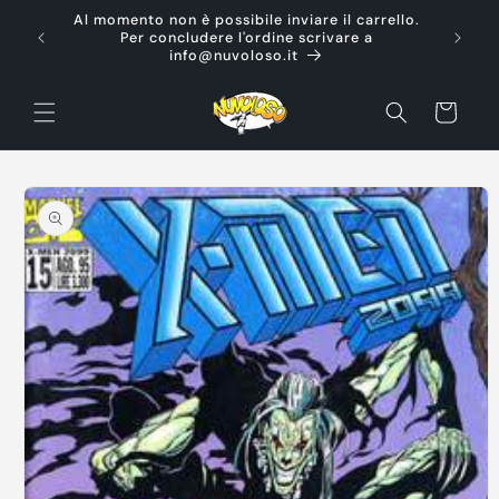
Vai
Al momento non è possibile inviare il carrello.
direttamente
Ti d
Per concludere l'ordine scrivare a
ai contenuti
info@nuvoloso.it
Carrello
Passa alle
informazioni
sul prodotto