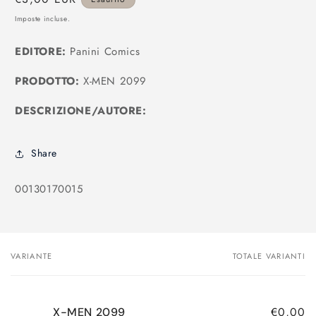
modale
di
Imposte incluse.
listino
EDITORE:
Panini Comics
PRODOTTO:
X-MEN 2099
DESCRIZIONE/AUTORE:
Share
SKU:
00130170015
VARIANTE
TOTALE VARIANTI
Il
tuo
carrello
€0,00
X-MEN 2099