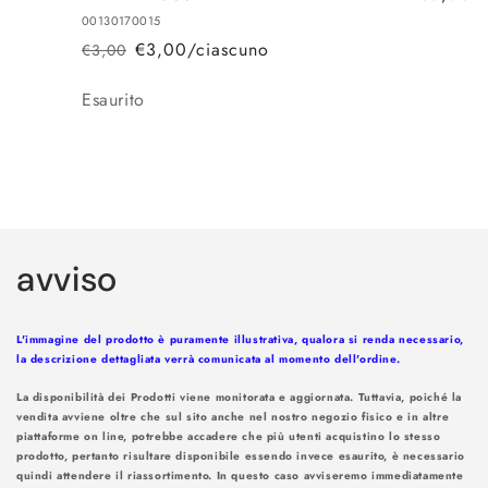
00130170015
€3,00/ciascuno
€3,00
Prezzo
Prezzo
di
scontato
Quantità
Esaurito
listino
Caricamento
in
avviso
corso...
L'immagine del prodotto è puramente illustrativa, qualora si renda necessario,
la descrizione dettagliata verrà comunicata al momento dell'ordine.
La disponibilità dei Prodotti viene monitorata e aggiornata. Tuttavia, poiché la
vendita avviene oltre che sul sito anche nel nostro negozio fisico e in altre
piattaforme on line, potrebbe accadere che più utenti acquistino lo stesso
prodotto, pertanto risultare disponibile essendo invece esaurito, è necessario
quindi attendere il riassortimento. In questo caso avviseremo immediatamente