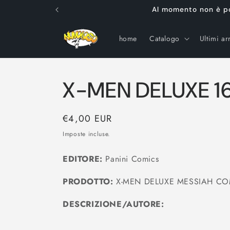
Vai
Al momento non è poss
direttamente
ai contenuti
home
Catalogo
Ultimi arr
X-MEN DELUXE 1
Prezzo
€4,00 EUR
di
Imposte incluse.
listino
EDITORE:
Panini Comics
PRODOTTO:
X-MEN DELUXE MESSIAH CO
DESCRIZIONE/AUTORE: