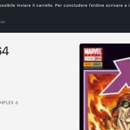
ibile inviare il carrello. Per concludere l'ordine scrivare a
ivi
Passa alle
64
informazioni
sul prodotto
MPLEX 6