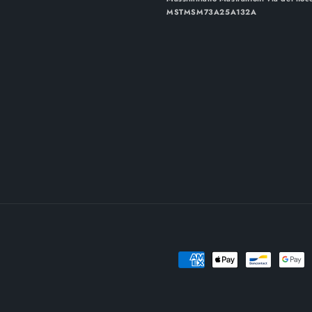
MSTMSM73A25A132A
Metodi
di
pagamento