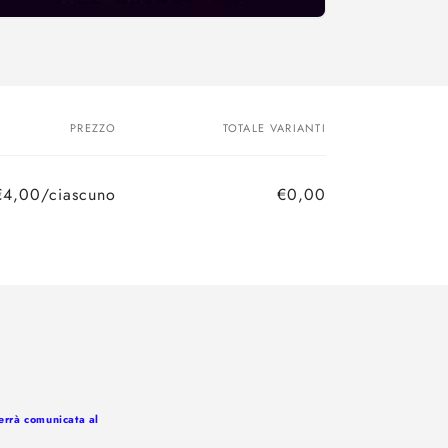
PREZZO
TOTALE VARIANTI
€4,00/ciascuno
€0,00
Prezzo
Prezzo
di
scontato
listino
verrà comunicata al