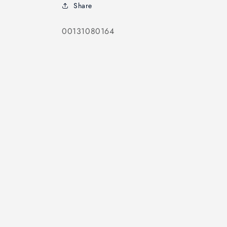
Share
SKU:
00131080164