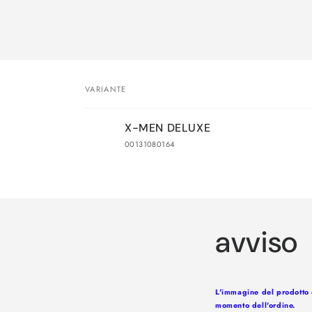
VARIANTE
Il
X-MEN DELUXE
tuo
00131080164
carrello
Caricamento
in
corso...
avviso
L'immagine del prodotto è
momento dell'ordine.