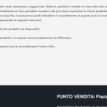
otti viene monitorata e aggiornata. Tuttavia, poiché la vendita avviene oltre che su
piattaforme on line, potrebbe accadere che più utenti acquistino lo stesso prodotto
ce esaurito, è necessario quindi attendere il riassortimento. In questo caso avv
amite e-mail. Proponendo le seguenti
nto dei prodotti non disponibili
ponibile, e in questo caso accrediteremo la differenza.
questo caso le accrediteremo l'intera cifra,
PUNTO VENDITA: Piazz
Massimiliano Mastrantoni via dei noc