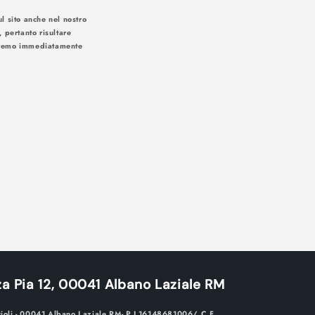
l sito anche nel nostro
, pertanto risultare
iseremo immediatamente
 soluzioni:
a Pia 12, 00041 Albano Laziale RM
cioli - 00041 Albano Laziale RM- P.I.16148681006/ C.F.