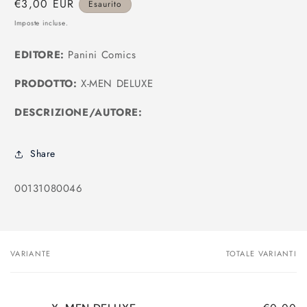
Prezzo
€3,00 EUR
Esaurito
modale
di
Imposte incluse.
listino
EDITORE:
Panini Comics
PRODOTTO:
X-MEN DELUXE
DESCRIZIONE/AUTORE:
Share
SKU:
00131080046
VARIANTE
TOTALE VARIANTI
Il
tuo
carrello