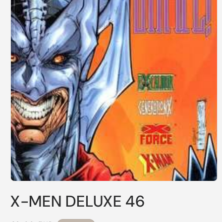
Apri
contenuti
X-MEN DELUXE 46
multimediali
1
in
finestra