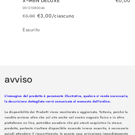
€0,00
X-MEN DELUXE
00131080046
€3,00/ciascuno
€3,00
Prezzo
Prezzo
di
scontato
Quantità
Esaurito
listino
Caricamento
in
avviso
corso...
L'immagine del prodotto è puramente illustrativa, qualora si renda necessario,
la descrizione dettagliata verrà comunicata al momento dell'ordine.
La disponibilità dei Prodotti viene monitorata e aggiornata. Tuttavia, poiché la
vendita avviene oltre che sul sito anche nel nostro negozio fisico e in altre
piattaforme on line, potrebbe accadere che più utenti acquistino lo stesso
prodotto, pertanto risultare disponibile essendo invece esaurito, è necessario
quindi attendere il riassortimento. In questo caso avviseremo immediatamente