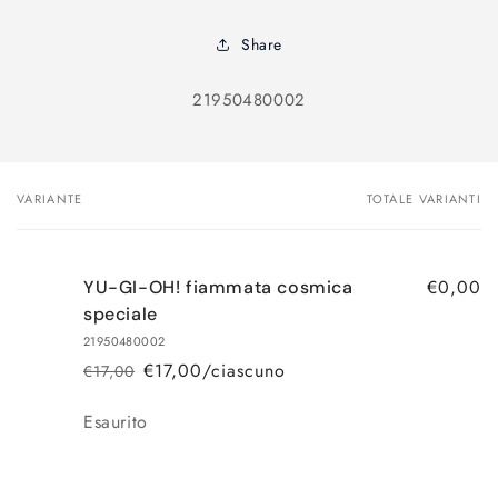
Share
SKU:
21950480002
VARIANTE
TOTALE VARIANTI
Il
tuo
carrello
€0,00
YU-GI-OH! fiammata cosmica
speciale
21950480002
€17,00/ciascuno
€17,00
Prezzo
Prezzo
di
scontato
Quantità
Esaurito
listino