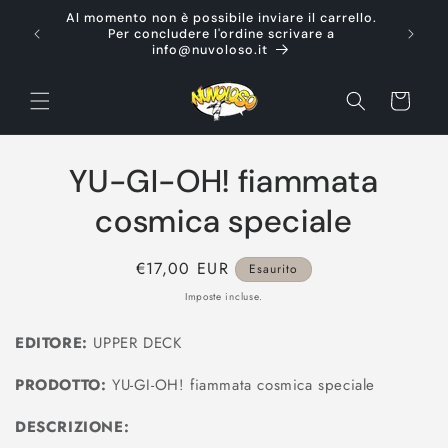
Vai
Al momento non è possibile inviare il carrello.
direttamente
Ti d
Per concludere l'ordine scrivare a
ai contenuti
info@nuvoloso.it
Carrello
Passa alle
YU-GI-OH! fiammata
informazioni
sul prodotto
cosmica speciale
Prezzo
€17,00 EUR
Esaurito
di
Imposte incluse.
listino
EDITORE:
UPPER DECK
PRODOTTO:
YU-GI-OH! fiammata cosmica speciale
DESCRIZIONE: